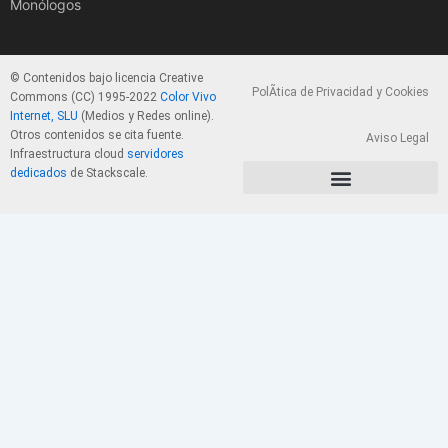
Monólogos
© Contenidos bajo licencia Creative
PolÃ­tica de Privacidad y Cookies
Commons (CC) 1995-2022
Color Vivo
Internet, SLU
(Medios y Redes online).
Otros contenidos se cita fuente.
Aviso Legal
Infraestructura cloud
servidores
dedicados
de Stackscale.
PolÃ­tica de Privacidad y Cookies