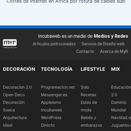
Cortes de Internet en Ãfrica por rotura de cables subma
Incubaweb es un medio de
Medios y Redes
Artículos patrocinados
Servicio de Diseño web
Contacto
Acerca de MyR
DECORACIÓN
TECNOLOGÍA
LIFESTYLE
MIX
Decoracion 2.0
Programacion.net
Solo
Educación
Open Deco
Messenger.es
Recetas
2.0
Decoración
Appleismo
Estás de
Dominio
Sueca
Incubaweb
moda
Mundial
Arquitectura
WordPress
Bebés y
Navidad.e
Ideal
Directo
embarazos
Juguetes.