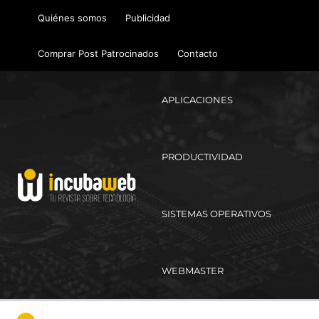
Ir
Quiénes somos
Publicidad
al
contenido
Comprar Post Patrocinados
Contacto
APLICACIONES
PRODUCTIVIDAD
SISTEMAS OPERATIVOS
WEBMASTER
Ma