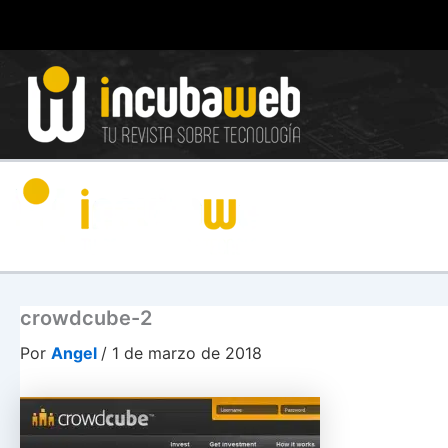
Ir
al
contenido
crowdcube-2
Por
Angel
/
1 de marzo de 2018