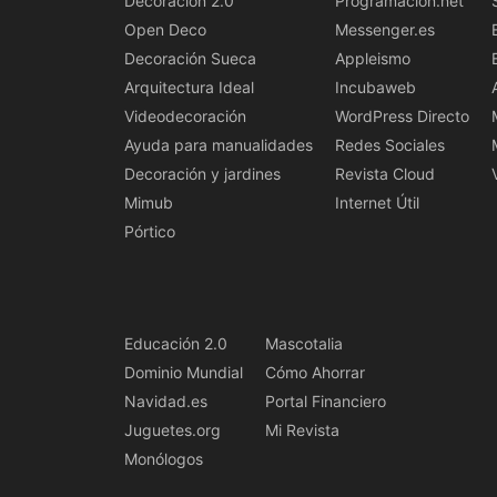
Decoracion 2.0
Programacion.net
Open Deco
Messenger.es
Decoración Sueca
Appleismo
Arquitectura Ideal
Incubaweb
Videodecoración
WordPress Directo
Ayuda para manualidades
Redes Sociales
Decoración y jardines
Revista Cloud
Mimub
Internet Útil
Pórtico
Educación 2.0
Mascotalia
Dominio Mundial
Cómo Ahorrar
Navidad.es
Portal Financiero
Juguetes.org
Mi Revista
Monólogos