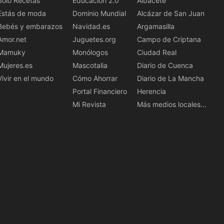
Solo Recetas
Educación 2.0
Albacete
Estás de moda
Dominio Mundial
Alcázar de San Juan
Bebés y embarazos
Navidad.es
Argamasilla
Amor.net
Juguetes.org
Campo de Criptana
Mamuky
Monólogos
Ciudad Real
Mujeres.es
Mascotalia
Diario de Cuenca
Vivir en el mundo
Cómo Ahorrar
Diario de La Mancha
Portal Financiero
Herencia
Mi Revista
Más medios locales...