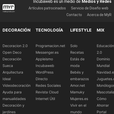
Incubaweb es un medio de
Medios y Redes
Artículos patrocinados
Servicio de Diseño web
Contacto
Acerca de MyR
DECORACIÓN
TECNOLOGÍA
LIFESTYLE
MIX
Decoracion 2.0
Programacion.net
Solo
Educación
Open Deco
Messenger.es
Recetas
2.0
Decoración
Appleismo
Estás de
Dominio
Sueca
Incubaweb
moda
Mundial
Arquitectura
WordPress
Bebés y
Navidad.e
Ideal
Directo
embarazos
Juguetes.
Videodecoración
Redes Sociales
Amor.net
Monólogo
Ayuda para
Revista Cloud
Mamuky
Mascotali
manualidades
Internet Útil
Mujeres.es
Cómo
Decoración y
Vivir en el
Ahorrar
jardines
mundo
Portal