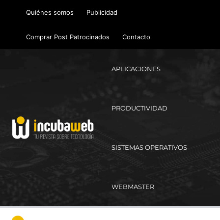
Ir
Quiénes somos
Publicidad
al
contenido
Comprar Post Patrocinados
Contacto
APLICACIONES
PRODUCTIVIDAD
SISTEMAS OPERATIVOS
WEBMASTER
Ma