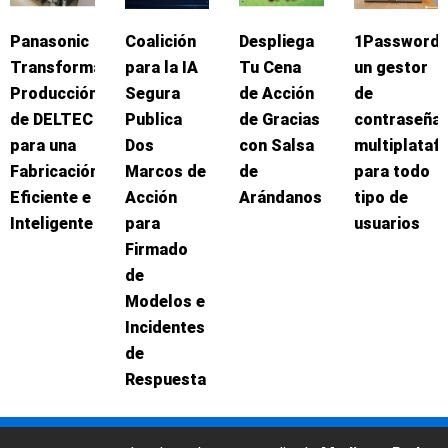
Panasonic
Coalición
Despliega
1Password:
Transforma
para la IA
Tu Cena
un gestor
Producción
Segura
de Acción
de
de DELTEC
Publica
de Gracias
contraseña
para una
Dos
con Salsa
multiplataf
Fabricación
Marcos de
de
para todo
Eficiente e
Acción
Arándanos
tipo de
Inteligente
para
usuarios
Firmado
de
Modelos e
Incidentes
de
Respuesta