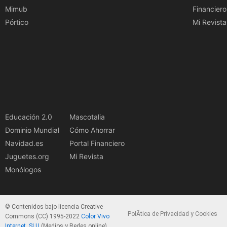
Mimub
Financiero
Pórtico
Mi Revista
Educación 2.0
Mascotalia
Dominio Mundial
Cómo Ahorrar
Navidad.es
Portal Financiero
Juguetes.org
Mi Revista
Monólogos
© Contenidos bajo licencia Creative
PolÃ­tica de Privacidad y Cookies
Commons (CC) 1995-2022
Color Vivo
Internet, SLU
(Medios y Redes online).