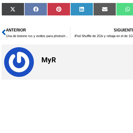
Compartir
Compartir
Compartir
Compartir
Compartir
C
X
Facebook
Pinterest
LinkedIn
Email
W
en
en
en
en
en
e
(Twitter)
ANTERIOR
SIGUIENT
Ant
Una de botone rss y estilos para photoshop 2.0
iPod Shuffle de 2Gb y rebaja en el de 1
MyR