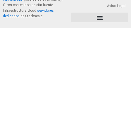
Otros contenidos se cita fuente.
Aviso Legal
Infraestructura cloud
servidores
dedicados
de Stackscale.
PolÃ­tica de Privacidad y Cookies