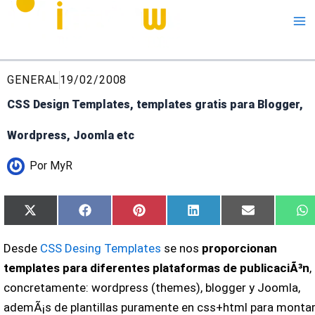
Me
GENERAL
19/02/2008
CSS Design Templates, templates gratis para Blogger,
Wordpress, Joomla etc
Por
MyR
Compartir
Compartir
Compartir
Compartir
Compartir
C
X
Facebook
Pinterest
LinkedIn
Email
W
en
en
en
en
en
e
(Twitter)
Desde
CSS Desing Templates
se nos
proporcionan
templates para diferentes plataformas de publicaciÃ³n
,
concretamente: wordpress (themes), blogger y Joomla,
ademÃ¡s de plantillas puramente en css+html para monta