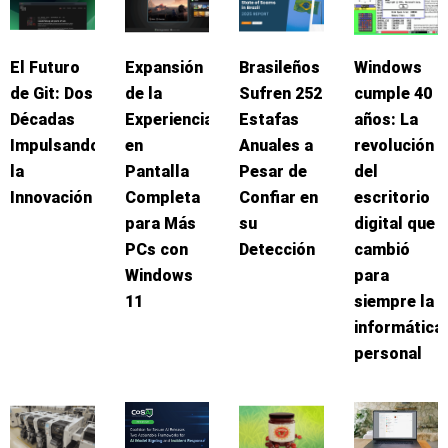
El Futuro
Expansión
Brasileños
Windows
de Git: Dos
de la
Sufren 252
cumple 40
Décadas
Experiencia
Estafas
años: La
Impulsando
en
Anuales a
revolución
la
Pantalla
Pesar de
del
Innovación
Completa
Confiar en
escritorio
para Más
su
digital que
PCs con
Detección
cambió
Windows
para
11
siempre la
informática
personal