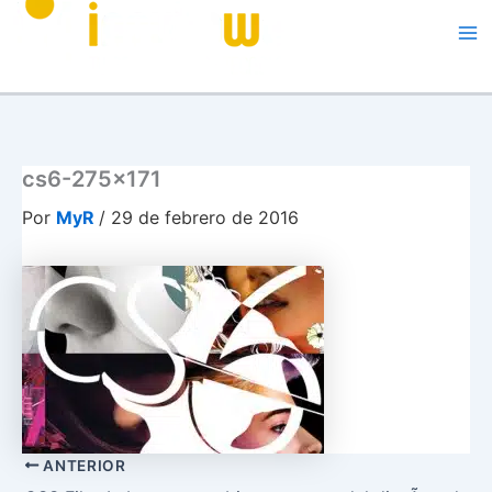
Me
cs6-275×171
Por
MyR
/
29 de febrero de 2016
ANTERIOR