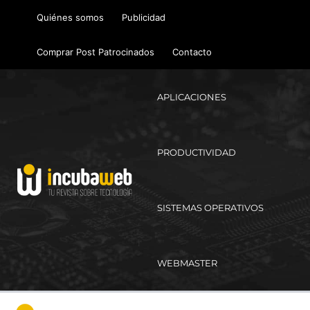
Ir
Quiénes somos
Publicidad
al
contenido
Comprar Post Patrocinados
Contacto
APLICACIONES
PRODUCTIVIDAD
SISTEMAS OPERATIVOS
WEBMASTER
Ma