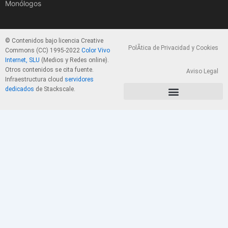
Monólogos
© Contenidos bajo licencia Creative
PolÃ­tica de Privacidad y Cookies
Commons (CC) 1995-2022
Color Vivo
Internet, SLU
(Medios y Redes online).
Otros contenidos se cita fuente.
Aviso Legal
Infraestructura cloud
servidores
dedicados
de Stackscale.
PolÃ­tica de Privacidad y Cookies