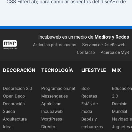
CSS FilterLab; para cambiar aspectos del diseÃ±o desd
Incubaweb es un medio de
Medios y Redes
Artículos patrocinados
Servicio de Diseño web
Contacto
Acerca de MyR
DECORACIÓN
TECNOLOGÍA
LIFESTYLE
MIX
Decoracion 2.0
Programacion.net
Solo
Educación
Open Deco
Messenger.es
Recetas
2.0
Decoración
Appleismo
Estás de
Dominio
Sueca
Incubaweb
moda
Mundial
Arquitectura
WordPress
Bebés y
Navidad.e
Ideal
Directo
embarazos
Juguetes.