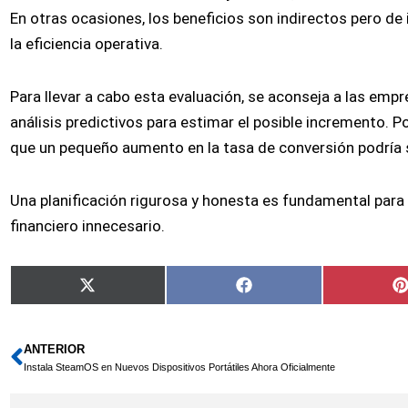
En otras ocasiones, los beneficios son indirectos pero de 
la eficiencia operativa.
Para llevar a cabo esta evaluación, se aconseja a las em
análisis predictivos para estimar el posible incremento. 
que un pequeño aumento en la tasa de conversión podría si
Una planificación rigurosa y honesta es fundamental para 
financiero innecesario.
Compartir
Compartir
X
Facebook
en
en
(Twitter)
ANTERIOR
Ant
Instala SteamOS en Nuevos Dispositivos Portátiles Ahora Oficialmente