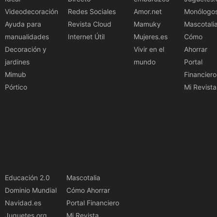
Videodecoración
Redes Sociales
Amor.net
Monólogo
Ayuda para
Revista Cloud
Mamuky
Mascotali
manualidades
Internet Útil
Mujeres.es
Cómo
Decoración y
Vivir en el
Ahorrar
jardines
mundo
Portal
Mimub
Financiero
Pórtico
Mi Revista
Educación 2.0
Mascotalia
Dominio Mundial
Cómo Ahorrar
Navidad.es
Portal Financiero
Juguetes.org
Mi Revista