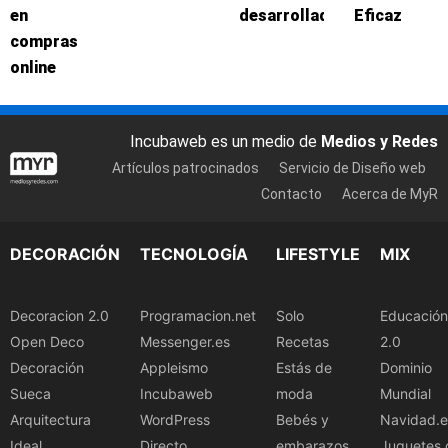
en
desarrolladores
Eficaz
compras
online
Incubaweb es un medio de
Medios y Redes
Artículos patrocinados
Servicio de Diseño web
Contacto
Acerca de MyR
DECORACIÓN
TECNOLOGÍA
LIFESTYLE
MIX
Decoracion 2.0
Programacion.net
Solo
Educación
Open Deco
Messenger.es
Recetas
2.0
Decoración
Appleismo
Estás de
Dominio
Sueca
Incubaweb
moda
Mundial
Arquitectura
WordPress
Bebés y
Navidad.e
Ideal
Directo
embarazos
Juguetes.