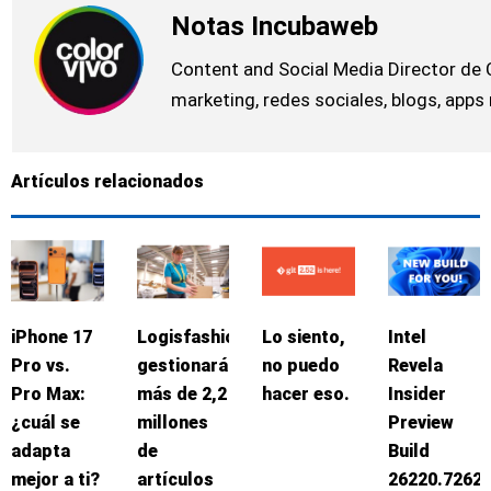
Notas Incubaweb
Content and Social Media Director de 
marketing, redes sociales, blogs, apps
Artículos relacionados
iPhone 17
Logisfashion
Lo siento,
Intel
Pro vs.
gestionará
no puedo
Revela
Pro Max:
más de 2,2
hacer eso.
Insider
¿cuál se
millones
Preview
adapta
de
Build
mejor a ti?
artículos
26220.7262