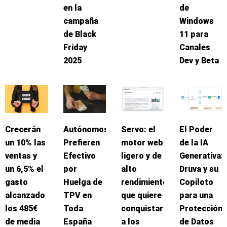
en la
de
campaña
Windows
de Black
11 para
Friday
Canales
2025
Dev y Beta
Crecerán
Autónomos
Servo: el
El Poder
un 10% las
Prefieren
motor web
de la IA
ventas y
Efectivo
ligero y de
Generativa:
un 6,5% el
por
alto
Druva y su
gasto
Huelga de
rendimiento
Copiloto
alcanzado
TPV en
que quiere
para una
los 485€
Toda
conquistar
Protección
de media
España
a los
de Datos