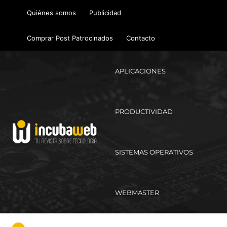
Ir
Quiénes somos
Publicidad
al
contenido
Comprar Post Patrocinados
Contacto
APLICACIONES
PRODUCTIVIDAD
SISTEMAS OPERATIVOS
WEBMASTER
Ma