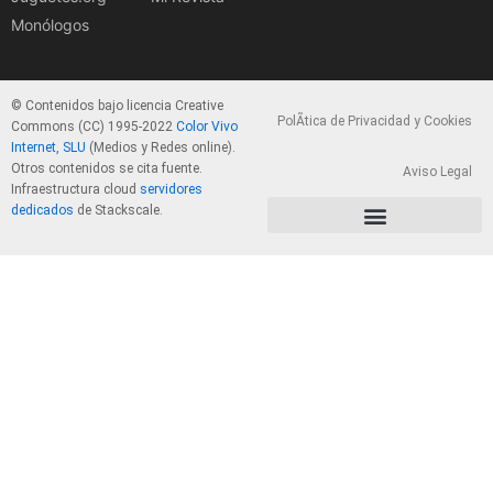
Monólogos
© Contenidos bajo licencia Creative
PolÃ­tica de Privacidad y Cookies
Commons (CC) 1995-2022
Color Vivo
Internet, SLU
(Medios y Redes online).
Otros contenidos se cita fuente.
Aviso Legal
Infraestructura cloud
servidores
dedicados
de Stackscale.
PolÃ­tica de Privacidad y Cookies