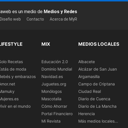
baweb es un medio de
Medios y Redes
 Diseño web
Contacto
Acerca de MyR
LIFESTYLE
MIX
MEDIOS LOCALES
Solo Recetas
Educación 2.0
Albacete
Estás de moda
Dominio Mundial
Alcázar de San Juan
Bebés y embarazos
Navidad.es
Argamasilla
Amor.net
Juguetes.org
Campo de Criptana
Mamuky
Monólogos
Ciudad Real
Mujeres.es
Mascotalia
Diario de Cuenca
Vivir en el mundo
Cómo Ahorrar
Diario de La Mancha
Portal Financiero
Herencia
Mi Revista
Más medios locales...