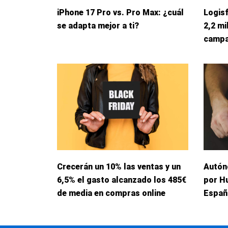
iPhone 17 Pro vs. Pro Max: ¿cuál
Logis
se adapta mejor a ti?
2,2 mi
campa
Crecerán un 10% las ventas y un
Autón
6,5% el gasto alcanzado los 485€
por H
de media en compras online
Españ