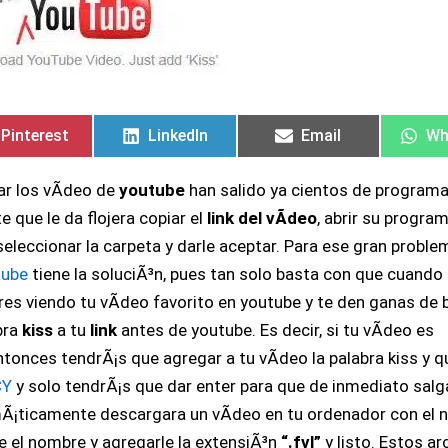
Compartir
Compartir
Compartir
Compartir
Compartir
Compartir
Co
Co
en
en
en
en
en
en
en
en
Pinterest
LinkedIn
Email
Wh
ar los vÃ­deo de
youtube
han salido ya cientos de programa
e que le da flojera copiar el
link del vÃ­deo
, abrir su progra
 seleccionar la carpeta y darle aceptar. Para ese gran proble
tube
tiene la soluciÃ³n, pues tan solo basta con que cuando 
es viendo tu vÃ­deo favorito en youtube y te den ganas de b
bra
kiss
a tu
link
antes de youtube. Es decir, si tu vÃ­deo es
tonces tendrÃ¡s que agregar a tu vÃ­deo la palabra kiss y q
CY
y solo tendrÃ¡s que dar enter para que de inmediato salg
Ã¡ticamente descargara un vÃ­deo en tu ordenador con el 
e el nombre y agregarle la extensiÃ³n
“.fvl”
y listo. Estos a