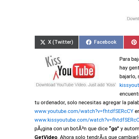
Compartir
Compartir
Compartir
Compartir
en
en
en
en
X (Twitter)
Facebook
Para baj
hay gent
bajarlo,
kissyou
encuentr
tu ordenador, solo necesitas agregar la pala
www.youtube.com/watch?v=fhtdfSERcCY
en
www.kissyoutube.com/watch?v=fhtdfSERc
pÃ¡gina con un botÃ³n que dice
“go”
y autom
GetVideo
. Ahora solo tendrÃ¡s que cambiarl