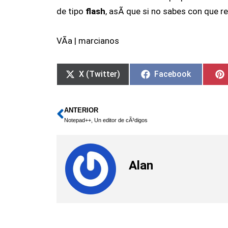
de tipo
flash
, asÃ­ que si no sabes con que r
VÃ­a | marcianos
X (Twitter)
Facebook
ANTERIOR
Ant
Notepad++, Un editor de cÃ³digos
Alan