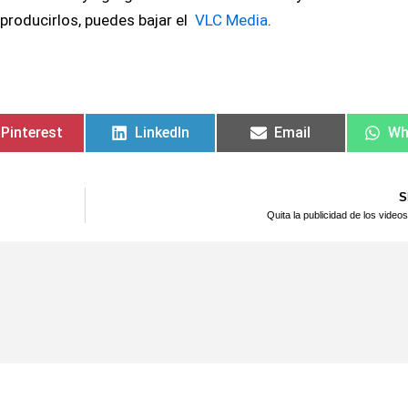
eproducirlos, puedes bajar el
VLC Media
.
Pinterest
LinkedIn
Email
Wh
S
Quita la publicidad de los vide