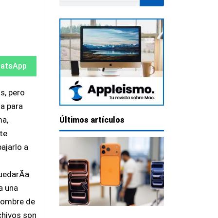
mpartir
mpartir
atsApp
s, pero
ma para
ma,
Últimos artículos
te
ajarlo a
uedarÃ­a
a una
nombre de
rchivos son