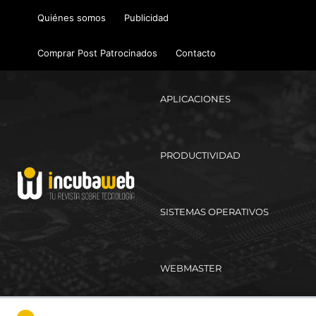
Ir
Quiénes somos
Publicidad
al
contenido
Comprar Post Patrocinados
Contacto
APLICACIONES
PRODUCTIVIDAD
SISTEMAS OPERATIVOS
WEBMASTER
Ma