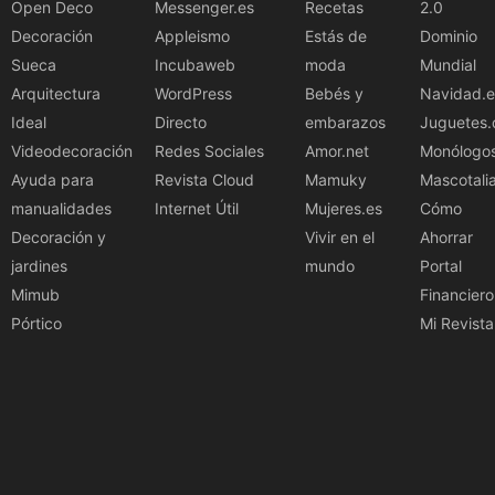
Open Deco
Messenger.es
Recetas
2.0
Decoración
Appleismo
Estás de
Dominio
Sueca
Incubaweb
moda
Mundial
Arquitectura
WordPress
Bebés y
Navidad.e
Ideal
Directo
embarazos
Juguetes.
Videodecoración
Redes Sociales
Amor.net
Monólogo
Ayuda para
Revista Cloud
Mamuky
Mascotali
manualidades
Internet Útil
Mujeres.es
Cómo
Decoración y
Vivir en el
Ahorrar
jardines
mundo
Portal
Mimub
Financiero
Pórtico
Mi Revista