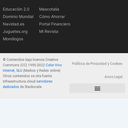
Educación 2.0
Mascotalia
Dominio Mundial
Cómo Ahorrar
Navidad.es
Portal Financiero
Juguetes.org
Mi Revista
Monólogos
© Contenidos bajo licencia Creative
PolÃ­tica de Privacidad y Cookies
Commons (CC) 1995-2022
Color Vivo
Internet, SLU
(Medios y Redes online).
Otros contenidos se cita fuente.
Aviso Legal
Infraestructura cloud
servidores
dedicados
de Stackscale.
PolÃ­tica de Privacidad y Cookies