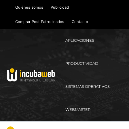
Ir
Quiénes somos
Publicidad
al
contenido
Comprar Post Patrocinados
Contacto
APLICACIONES
PRODUCTIVIDAD
SISTEMAS OPERATIVOS
WEBMASTER
Ma