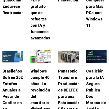
Qualcomm
PDFs
Innovación
Completa
Endurece
gratuito
para Más
Restricciones
que se
PCs con
refuerza
Windows
con IA y
11
funciones
avanzadas
Brasileños
Windows
Panasonic
Coalición
Sufren 252
cumple 40
Transforma
para la IA
Estafas
años: La
Producción
Segura
Anuales a
revolución
de DELTEC
Publica
Pesar de
del
para una
Dos
Confiar en
escritorio
Fabricación
Marcos de