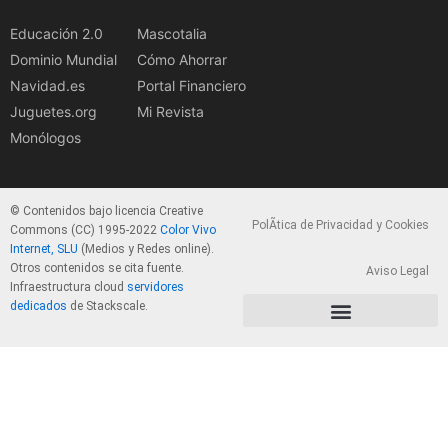
Educación 2.0
Mascotalia
Dominio Mundial
Cómo Ahorrar
Navidad.es
Portal Financiero
Juguetes.org
Mi Revista
Monólogos
© Contenidos bajo licencia Creative
PolÃ­tica de Privacidad y Cookies
Commons (CC) 1995-2022
Color Vivo
Internet, SLU
(Medios y Redes online).
Otros contenidos se cita fuente.
Aviso Legal
Infraestructura cloud
servidores
dedicados
de Stackscale.
PolÃ­tica de Privacidad y Cookies