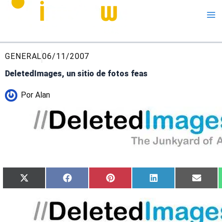
Me
GENERAL
06/11/2007
DeletedImages, un sitio de fotos feas
Por
Alan
Compartir
Compartir
Compartir
Compartir
Compa
X
Facebook
Pinterest
LinkedIn
Email
en
en
en
en
en
(Twitter)