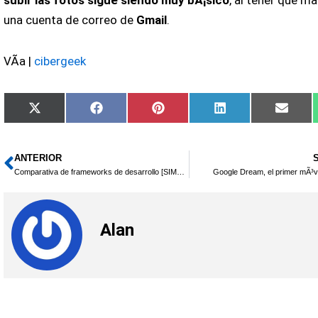
subir las fotos sigue siendo muy bÃ¡sico
, al tener que m
una cuenta de correo de
Gmail
.
VÃ­a |
cibergeek
Compartir
Compartir
Compartir
Compartir
Compa
X
Facebook
Pinterest
LinkedIn
Email
en
en
en
en
en
(Twitter)
ANTERIOR
Ant
Comparativa de frameworks de desarrollo [SIMO web2.0]
Google Dream, el primer mÃ³vi
Alan