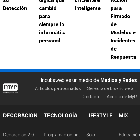
su
digital que
Eficiente e
Acción
Detección
cambió
Inteligente
para
para
Firmado
siempre la
de
informática
Modelos e
personal
Incidentes
de
Respuesta
Incubaweb es un medio de
Medios y Redes
Artículos patrocinados
Servicio de Diseño web
Contacto
Acerca de MyR
DECORACIÓN
TECNOLOGÍA
LIFESTYLE
MIX
Decoracion 2.0
Programacion.net
Solo
Educación