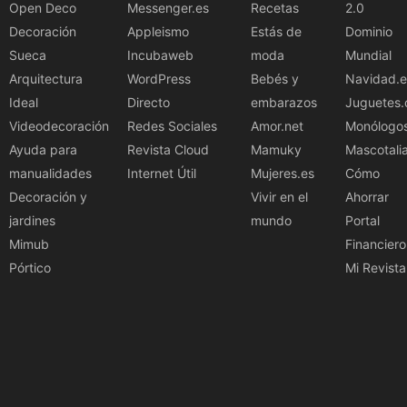
Open Deco
Messenger.es
Recetas
2.0
Decoración
Appleismo
Estás de
Dominio
Sueca
Incubaweb
moda
Mundial
Arquitectura
WordPress
Bebés y
Navidad.e
Ideal
Directo
embarazos
Juguetes.
Videodecoración
Redes Sociales
Amor.net
Monólogo
Ayuda para
Revista Cloud
Mamuky
Mascotali
manualidades
Internet Útil
Mujeres.es
Cómo
Decoración y
Vivir en el
Ahorrar
jardines
mundo
Portal
Mimub
Financiero
Pórtico
Mi Revista