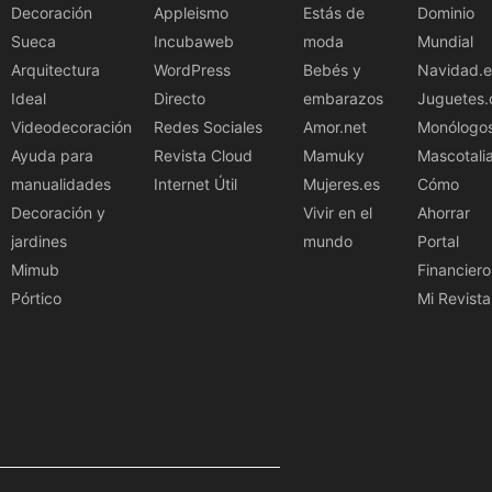
Decoración
Appleismo
Estás de
Dominio
Sueca
Incubaweb
moda
Mundial
Arquitectura
WordPress
Bebés y
Navidad.e
Ideal
Directo
embarazos
Juguetes.
Videodecoración
Redes Sociales
Amor.net
Monólogo
Ayuda para
Revista Cloud
Mamuky
Mascotali
manualidades
Internet Útil
Mujeres.es
Cómo
Decoración y
Vivir en el
Ahorrar
jardines
mundo
Portal
Mimub
Financiero
Pórtico
Mi Revista