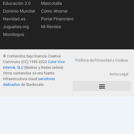
Educación 2.0
Mascotalia
Dominio Mundial
Cómo Ahorrar
Navidad.es
Portal Financiero
Juguetes.org
Mi Revista
Monólogos
© Contenidos bajo licencia Creative
PolÃ­tica de Privacidad y Cookies
Commons (CC) 1995-2022
Color Vivo
Internet, SLU
(Medios y Redes online).
Otros contenidos se cita fuente.
Aviso Legal
Infraestructura cloud
servidores
dedicados
de Stackscale.
PolÃ­tica de Privacidad y Cookies