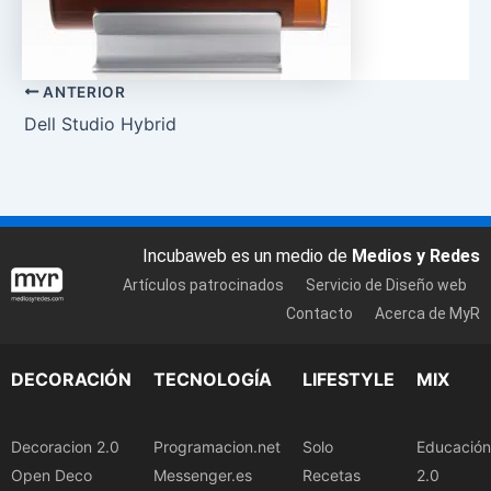
ANTERIOR
Dell Studio Hybrid
Incubaweb es un medio de
Medios y Redes
Artículos patrocinados
Servicio de Diseño web
Contacto
Acerca de MyR
DECORACIÓN
TECNOLOGÍA
LIFESTYLE
MIX
Decoracion 2.0
Programacion.net
Solo
Educación
Open Deco
Messenger.es
Recetas
2.0