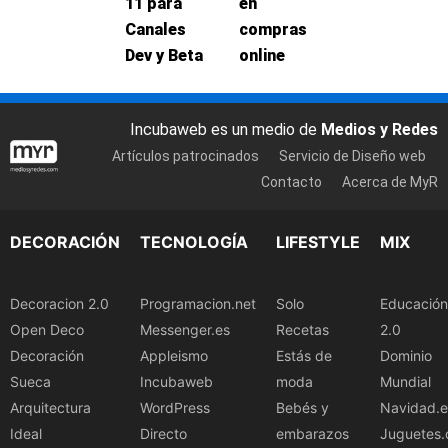
11 para
en
Canales
compras
Dev y Beta
online
Incubaweb es un medio de
Medios y Redes
Artículos patrocinados
Servicio de Diseño web
Contacto
Acerca de MyR
DECORACIÓN
TECNOLOGÍA
LIFESTYLE
MIX
Decoracion 2.0
Programacion.net
Solo
Educación
Open Deco
Messenger.es
Recetas
2.0
Decoración
Appleismo
Estás de
Dominio
Sueca
Incubaweb
moda
Mundial
Arquitectura
WordPress
Bebés y
Navidad.e
Ideal
Directo
embarazos
Juguetes.