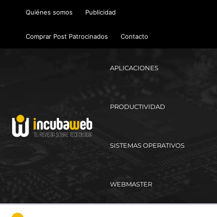
Ir
Quiénes somos
Publicidad
al
contenido
Comprar Post Patrocinados
Contacto
APLICACIONES
PRODUCTIVIDAD
SISTEMAS OPERATIVOS
WEBMASTER
Ma