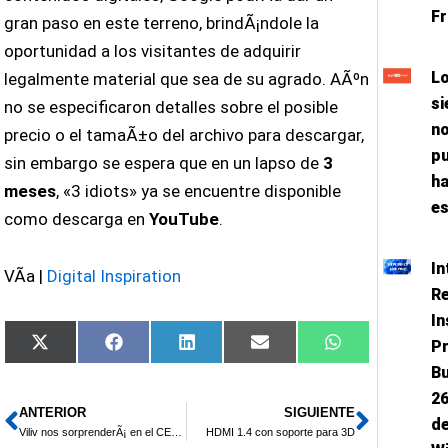
Fr
gran paso en este terreno, brindÃ¡ndole la
oportunidad a los visitantes de adquirir
L
legalmente material que sea de su agrado. AÃºn
si
no se especificaron detalles sobre el posible
n
precio o el tamaÃ±o del archivo para descargar,
p
sin embargo se espera que en un lapso de
3
h
meses
, «3 idiots» ya se encuentre disponible
es
como descarga en
YouTube
.
In
VÃ­a |
Digital Inspiration
Re
In
P
Compartir
Compartir
Compartir
Compartir
Compartir
X
Facebook
LinkedIn
Email
WhatsApp
en
en
en
en
en
(Twitter)
Bu
2
ANTERIOR
SIGUIENTE
Ant
Siguie
d
Viliv nos sorprenderÃ¡ en el CES 2010
HDMI 1.4 con soporte para 3D