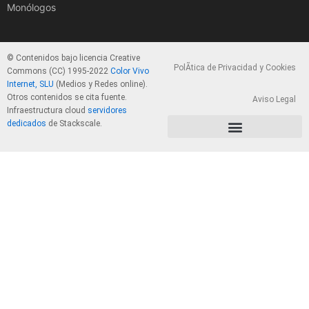
Monólogos
© Contenidos bajo licencia Creative
PolÃ­tica de Privacidad y Cookies
Commons (CC) 1995-2022
Color Vivo
Internet, SLU
(Medios y Redes online).
Otros contenidos se cita fuente.
Aviso Legal
Infraestructura cloud
servidores
dedicados
de Stackscale.
PolÃ­tica de Privacidad y Cookies