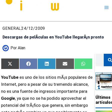
Me
GENERAL
24/12/2009
Descargas de pelÃ­culas en YouTube llegarÃ¡n pronto
Por
Alan
Buscar
Compartir
Compartir
Compartir
Compartir
Compartir
X
Facebook
LinkedIn
Email
WhatsApp
en
en
en
en
en
(Twitter)
YouTube
es uno de los sitios mÃ¡s populares de
Internet, pero a pesar de su tremendo alcance,
no es una fuente de ingresos importante para
Últimos
Google
, ya que no se ha podido aprovechar el
artículo
potencial del trÃ¡fico que genera, sin embargo