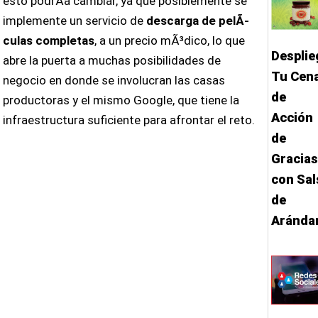
esto podrÃ­a cambiar, ya que posiblemente se
implemente un servicio de
descarga de pelÃ­
culas completas
, a un precio mÃ³dico, lo que
Desplie
abre la puerta a muchas posibilidades de
Tu Cen
negocio en donde se involucran las casas
de
productoras y el mismo Google, que tiene la
Acción
infraestructura suficiente para afrontar el reto.
de
Gracias
con Sal
de
Aránda