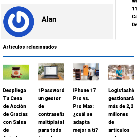
W
11
C
Alan
De
Artículos relacionados
Despliega
1Password:
iPhone 17
Logisfashio
Tu Cena
un gestor
Pro vs.
gestionará
de Acción
de
Pro Max:
más de 2,2
de Gracias
contraseñas
¿cuál se
millones
con Salsa
multiplataforma
adapta
de
de
para todo
mejor a ti?
artículos