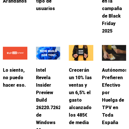
Arándanos
tipo de
en la
usuarios
campaña
de Black
Friday
2025
Lo siento,
Intel
Crecerán
Autónomos
no puedo
Revela
un 10% las
Prefieren
hacer eso.
Insider
ventas y
Efectivo
Preview
un 6,5% el
por
Build
gasto
Huelga de
26220.7262
alcanzado
TPV en
de
los 485€
Toda
Windows
de media
España