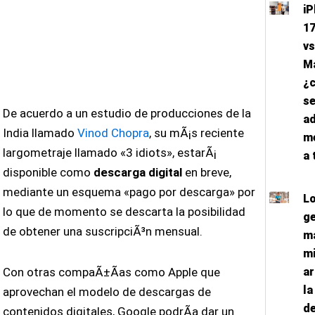
i
17
vs
M
¿c
s
De acuerdo a un estudio de producciones de la
a
India llamado
Vinod Chopra
, su mÃ¡s reciente
m
largometraje llamado «3 idiots», estarÃ¡
a 
disponible como
descarga digital
en breve,
mediante un esquema «pago por descarga» por
Lo
lo que de momento se descarta la posibilidad
ge
de obtener una suscripciÃ³n mensual.
má
mi
Con otras compaÃ±Ã­as como Apple que
ar
l
aprovechan el modelo de descargas de
de
contenidos digitales, Google podrÃ­a dar un