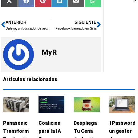
Compartir
Compartir
Compartir
Compartir
Compartir
Compartir
X
Facebook
Pinterest
LinkedIn
Email
WhatsApp
en
en
en
en
en
en
(Twitter)
ANTERIOR
SIGUIENTE
Ant
Siguiente
Daleya, un buscador de archivos
Facebook baneado en Siria
MyR
Artículos relacionados
Panasonic
Coalición
Despliega
1Password:
Transforma
para la IA
Tu Cena
un gestor