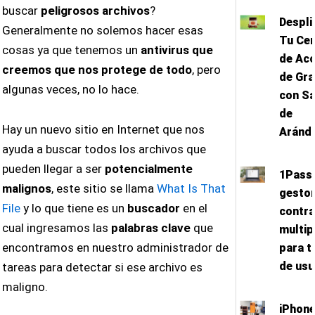
buscar
peligrosos archivos
?
Despli
Generalmente no solemos hacer esas
Tu Ce
cosas ya que tenemos un
antivirus que
de Acc
creemos que nos protege de todo
, pero
de Gra
algunas veces, no lo hace.
con Sa
de
Hay un nuevo sitio en Internet que nos
Aránd
ayuda a buscar todos los archivos que
pueden llegar a ser
potencialmente
1Pass
malignos
, este sitio se llama
What Is That
gestor
File
y lo que tiene es un
buscador
en el
contr
cual ingresamos las
palabras clave
que
multip
encontramos en nuestro administrador de
para t
de usu
tareas para detectar si ese archivo es
maligno.
iPhon