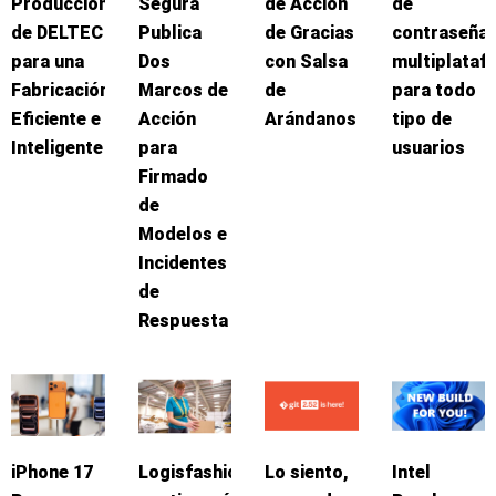
Producción
Segura
de Acción
de
de DELTEC
Publica
de Gracias
contraseña
para una
Dos
con Salsa
multiplataf
Fabricación
Marcos de
de
para todo
Eficiente e
Acción
Arándanos
tipo de
Inteligente
para
usuarios
Firmado
de
Modelos e
Incidentes
de
Respuesta
iPhone 17
Logisfashion
Lo siento,
Intel