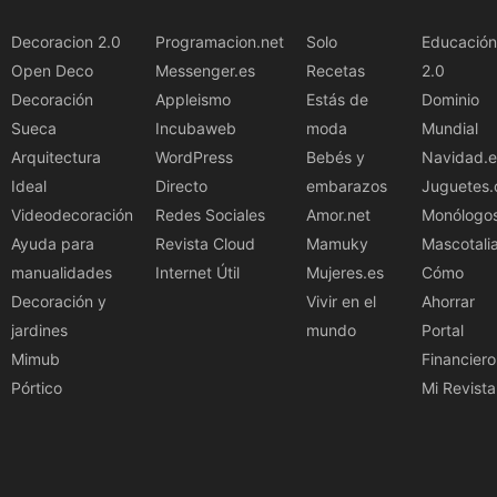
Decoracion 2.0
Programacion.net
Solo
Educación
Open Deco
Messenger.es
Recetas
2.0
Decoración
Appleismo
Estás de
Dominio
Sueca
Incubaweb
moda
Mundial
Arquitectura
WordPress
Bebés y
Navidad.e
Ideal
Directo
embarazos
Juguetes.
Videodecoración
Redes Sociales
Amor.net
Monólogo
Ayuda para
Revista Cloud
Mamuky
Mascotali
manualidades
Internet Útil
Mujeres.es
Cómo
Decoración y
Vivir en el
Ahorrar
jardines
mundo
Portal
Mimub
Financiero
Pórtico
Mi Revista