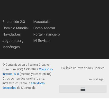
Educación 2.0
Mascotalia
Dominio Mundial
Cómo Ahorrar
Navidad.es
Portal Financiero
Juguetes.org
Mi Revista
Monólogos
© Contenidos bajo licencia Creative
PolÃ­tica de Privacidad y Cookies
Commons (CC) 1995-2022
Color Vivo
Internet, SLU
(Medios y Redes online).
Otros contenidos se cita fuente.
Aviso Legal
Infraestructura cloud
servidores
dedicados
de Stackscale.
PolÃ­tica de Privacidad y Cookies