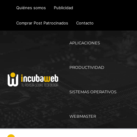
Ir
Quiénes somos
Publicidad
al
contenido
Comprar Post Patrocinados
Contacto
APLICACIONES
PRODUCTIVIDAD
SISTEMAS OPERATIVOS
WEBMASTER
Ma