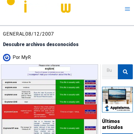
Me
GENERAL
08/12/2007
Descubre archivos desconocidos
Por
MyR
Buscar
Últimos
artículos