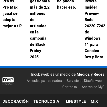
Pro vs.
gestionará
no puedo
Revela
Pro Max:
más de 2,2
hacer eso.
Insider
¿cuál se
millones
Preview
adapta
de
Build
mejor a ti?
artículos
26220.7262
en la
de
campaña
Windows
de Black
11 para
Friday
Canales
2025
Dev y Beta
Incubaweb es un medio de
Medios y Redes
Artículos patrocinados
Servicio de Diseño web
Contacto
Acerca de MyR
DECORACIÓN
TECNOLOGÍA
LIFESTYLE
MIX