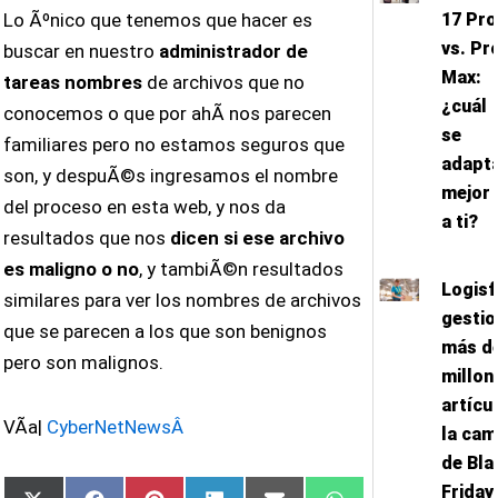
Lo Ãºnico que tenemos que hacer es
17 Pro
vs. Pr
buscar en nuestro
administrador de
Max:
tareas nombres
de archivos que no
¿cuál
conocemos o que por ahÃ­ nos parecen
se
familiares pero no estamos seguros que
adapt
son, y despuÃ©s ingresamos el nombre
mejor
del proceso en esta web, y nos da
a ti?
resultados que nos
dicen si ese archivo
es maligno o no
, y tambiÃ©n resultados
Logisf
similares para ver los nombres de archivos
gestio
que se parecen a los que son benignos
más de
pero son malignos.
millon
artícu
VÃ­a|
CyberNetNewsÂ
la ca
de Bla
Friday