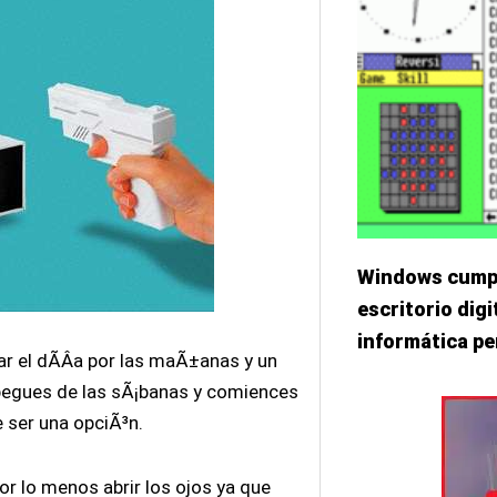
Windows cumple
escritorio dig
informática pe
ar el dÃ­Â­a por las maÃ±anas y un
spegues de las sÃ¡banas y comiences
 ser una opciÃ³n.
or lo menos abrir los ojos ya que