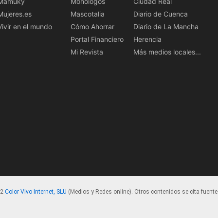
Mamuky
Monólogos
Ciudad Real
Mujeres.es
Mascotalia
Diario de Cuenca
Vivir en el mundo
Cómo Ahorrar
Diario de La Mancha
Portal Financiero
Herencia
Mi Revista
Más medios locales...
22
Color Vivo Internet, SLU
(Medios y Redes online). Otros contenidos se cita fuente.