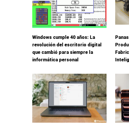
Windows cumple 40 años: La
Panas
revolución del escritorio digital
Produ
que cambió para siempre la
Fabric
informática personal
Inteli