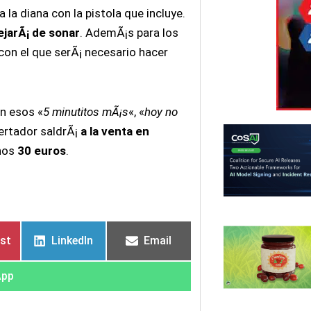
 la diana con la pistola que incluye.
jarÃ¡ de sonar
. AdemÃ¡s para los
on el que serÃ¡ necesario hacer
n esos «
5 minutitos mÃ¡s
«, «
hoy no
ertador saldrÃ¡
a la venta en
nos
30 euros
.
est
LinkedIn
Email
App