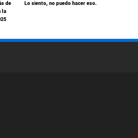
ás de
Lo siento, no puedo hacer eso.
 la
025