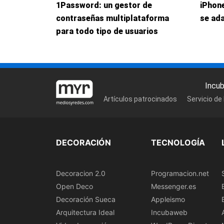
1Password: un gestor de
iPhone
contraseñas multiplataforma
se ada
para todo tipo de usuarios
Incu
Artículos patrocinados
Servicio de
DECORACIÓN
TECNOLOGÍA
Decoracion 2.0
Programacion.net
Open Deco
Messenger.es
Decoración Sueca
Appleismo
Arquitectura Ideal
Incubaweb