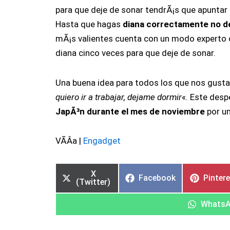
para que deje de sonar tendrÃ¡s que apuntar a
Hasta que hagas
diana correctamente no de
mÃ¡s valientes cuenta con un modo experto c
diana cinco veces para que deje de sonar.
Una buena idea para todos los que nos gusta
quiero ir a trabajar, dejame dormir
«. Este desp
JapÃ³n durante el mes de noviembre
por u
VÃ­Â­a |
Engadget
X
Facebook
Pinter
(Twitter)
Whats