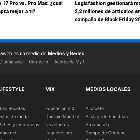
 17 Pro vs. Pro Max: ¿cuál
Logisfashion gestionará m
pta mejor a ti?
2,2 millones de artículos en
campaña de Black Friday 2
baweb es un medio de
Medios y Redes
 Diseño web
Contacto
Acerca de MyR
LIFESTYLE
MIX
MEDIOS LOCALES
Solo Recetas
Educación 2.0
Albacete
Estás de moda
Dominio Mundial
Alcázar de San Juan
Bebés y embarazos
Navidad.es
Argamasilla
Amor.net
Juguetes.org
Campo de Criptana