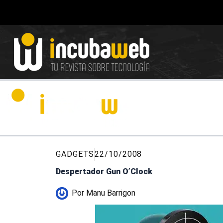
Ir
al
contenido
GADGETS
22/10/2008
Despertador Gun O’Clock
Por
Manu Barrigon