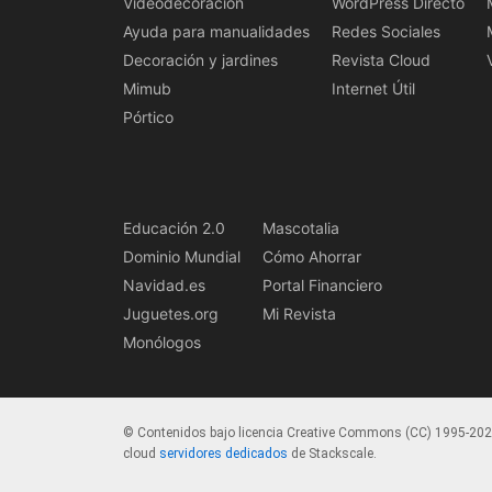
Videodecoración
WordPress Directo
Ayuda para manualidades
Redes Sociales
Decoración y jardines
Revista Cloud
Mimub
Internet Útil
Pórtico
Educación 2.0
Mascotalia
Dominio Mundial
Cómo Ahorrar
Navidad.es
Portal Financiero
Juguetes.org
Mi Revista
Monólogos
© Contenidos bajo licencia Creative Commons (CC) 1995-20
cloud
servidores dedicados
de Stackscale.