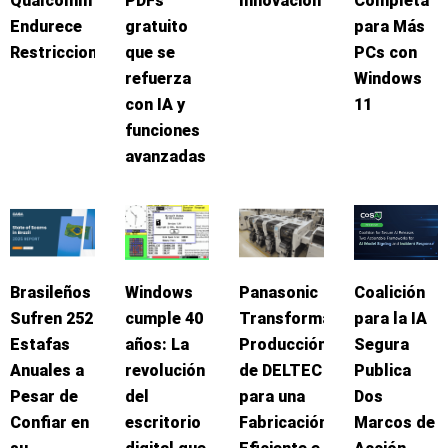
Qualcomm
PDFs
Innovación
Completa
Endurece
gratuito
para Más
Restricciones
que se
PCs con
refuerza
Windows
con IA y
11
funciones
avanzadas
Brasileños
Windows
Panasonic
Coalición
Sufren 252
cumple 40
Transforma
para la IA
Estafas
años: La
Producción
Segura
Anuales a
revolución
de DELTEC
Publica
Pesar de
del
para una
Dos
Confiar en
escritorio
Fabricación
Marcos de