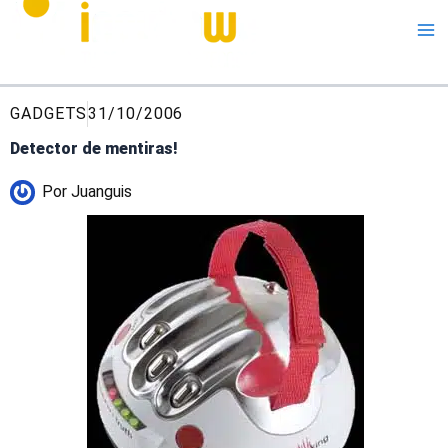
Me
GADGETS
31/10/2006
Detector de mentiras!
Por
Juanguis