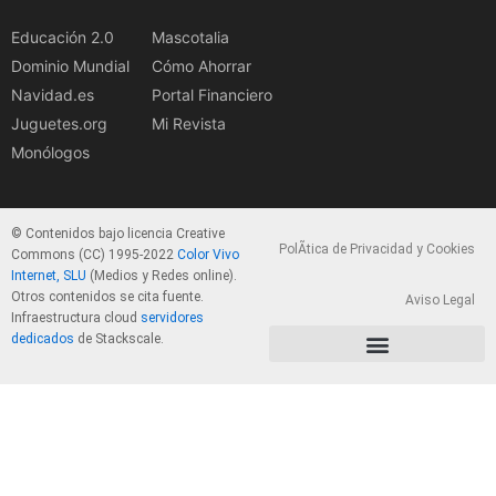
Educación 2.0
Mascotalia
Dominio Mundial
Cómo Ahorrar
Navidad.es
Portal Financiero
Juguetes.org
Mi Revista
Monólogos
© Contenidos bajo licencia Creative
PolÃ­tica de Privacidad y Cookies
Commons (CC) 1995-2022
Color Vivo
Internet, SLU
(Medios y Redes online).
Otros contenidos se cita fuente.
Aviso Legal
Infraestructura cloud
servidores
dedicados
de Stackscale.
PolÃ­tica de Privacidad y Cookies