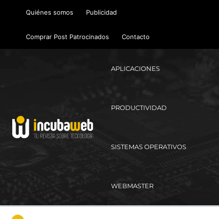
Ir
Quiénes somos
Publicidad
al
contenido
Comprar Post Patrocinados
Contacto
APLICACIONES
PRODUCTIVIDAD
SISTEMAS OPERATIVOS
WEBMASTER
Ma