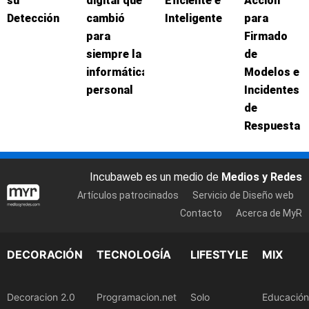
su
digital que
Eficiente e
Acción
Detección
cambió
Inteligente
para
para
Firmado
siempre la
de
informática
Modelos e
personal
Incidentes
de
Respuesta
Incubaweb es un medio de
Medios y Redes
Artículos patrocinados
Servicio de Diseño web
Contacto
Acerca de MyR
DECORACIÓN
TECNOLOGÍA
LIFESTYLE
MIX
Decoracion 2.0
Programacion.net
Solo
Educación