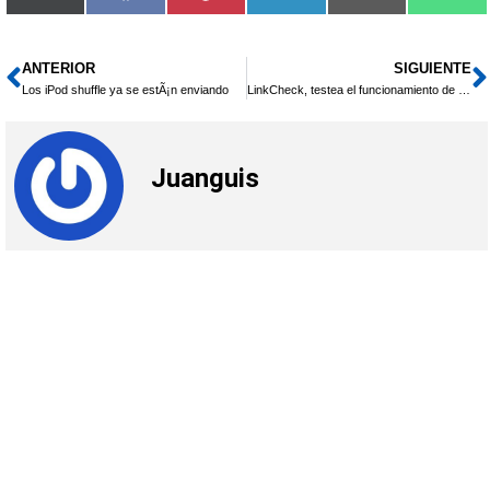
en
en
en
en
en
en
(Twitter)
ANTERIOR
SIGUIENTE
Ant
S
Los iPod shuffle ya se estÃ¡n enviando
LinkCheck, testea el funcionamiento de tu red
Juanguis