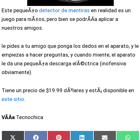
Este pequeÃ±o
detector de mentiras
en realidad es un
juego para niÃ±os, pero bien se podrÃ­Â­a aplicar a
nuestros amigos.
le pides a tu amigo que ponga los dedos en el aparato, y le
empiezas a hacer preguntas, y cuando miente, el aparato
le da una pequeÃ±a descarga elÃ©ctrica (inofensiva
obviamente).
Tiene un precio de $19.99 dÃ³lares y estÃ¡ disponible en
este sitio
.
VÃ­Â­a
Tecnochica
Compartir
Compartir
Compartir
Compartir
Compartir
Com
X
Facebook
Pinterest
LinkedIn
Email
Wha