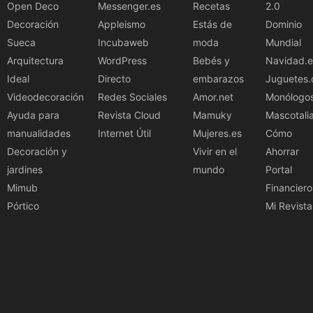
Open Deco
Messenger.es
Recetas
2.0
Decoración
Appleismo
Estás de
Dominio
Sueca
Incubaweb
moda
Mundial
Arquitectura
WordPress
Bebés y
Navidad.e
Ideal
Directo
embarazos
Juguetes.
Videodecoración
Redes Sociales
Amor.net
Monólogo
Ayuda para
Revista Cloud
Mamuky
Mascotali
manualidades
Internet Útil
Mujeres.es
Cómo
Decoración y
Vivir en el
Ahorrar
jardines
mundo
Portal
Mimub
Financiero
Pórtico
Mi Revista