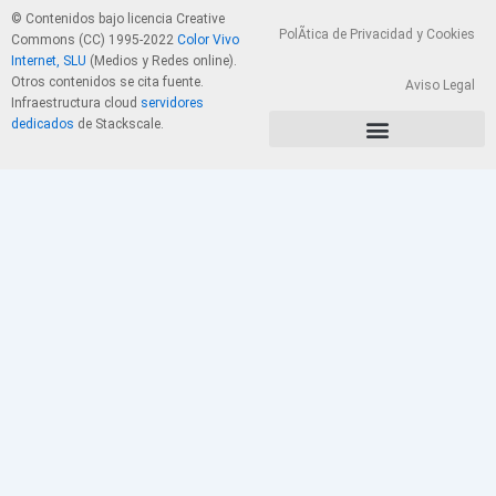
© Contenidos bajo licencia Creative
PolÃ­tica de Privacidad y Cookies
Commons (CC) 1995-2022
Color Vivo
Internet, SLU
(Medios y Redes online).
Otros contenidos se cita fuente.
Aviso Legal
Infraestructura cloud
servidores
dedicados
de Stackscale.
PolÃ­tica de Privacidad y Cookies