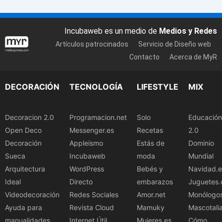
Incubaweb es un medio de
Medios y Redes
Artículos patrocinados
Servicio de Diseño web
Contacto
Acerca de MyR
DECORACIÓN
TECNOLOGÍA
LIFESTYLE
MIX
Decoracion 2.0
Programacion.net
Solo
Educación
Open Deco
Messenger.es
Recetas
2.0
Decoración
Appleismo
Estás de
Dominio
Sueca
Incubaweb
moda
Mundial
Arquitectura
WordPress
Bebés y
Navidad.e
Ideal
Directo
embarazos
Juguetes.
Videodecoración
Redes Sociales
Amor.net
Monólogo
Ayuda para
Revista Cloud
Mamuky
Mascotali
manualidades
Internet Útil
Mujeres.es
Cómo