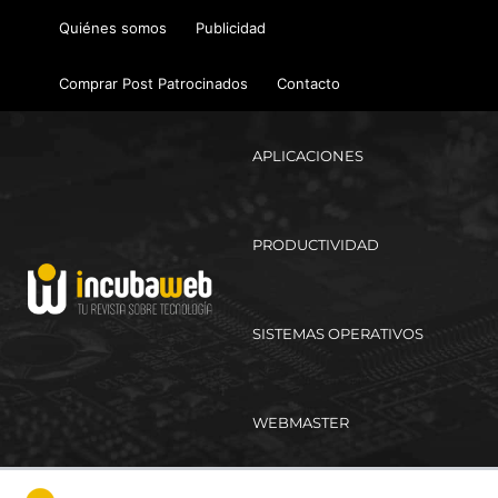
Ir
Quiénes somos
Publicidad
al
contenido
Comprar Post Patrocinados
Contacto
APLICACIONES
PRODUCTIVIDAD
SISTEMAS OPERATIVOS
WEBMASTER
Ma