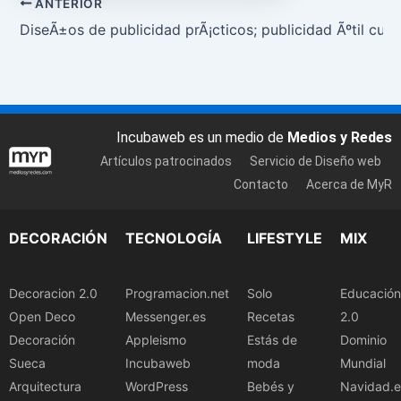
ANTERIOR
DiseÃ±os de publicidad prÃ¡cticos; publicidad Ãºtil cua
Incubaweb es un medio de
Medios y Redes
Artículos patrocinados
Servicio de Diseño web
Contacto
Acerca de MyR
DECORACIÓN
TECNOLOGÍA
LIFESTYLE
MIX
Decoracion 2.0
Programacion.net
Solo
Educación
Open Deco
Messenger.es
Recetas
2.0
Decoración
Appleismo
Estás de
Dominio
Sueca
Incubaweb
moda
Mundial
Arquitectura
WordPress
Bebés y
Navidad.e