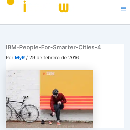
Me
IBM-People-For-Smarter-Cities-4
Por
MyR
/
29 de febrero de 2016