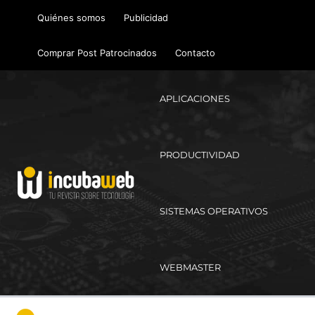
Ir
Quiénes somos
Publicidad
al
contenido
Comprar Post Patrocinados
Contacto
APLICACIONES
PRODUCTIVIDAD
SISTEMAS OPERATIVOS
WEBMASTER
Ma