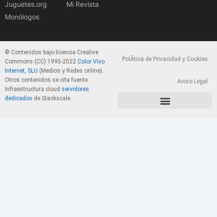
Juguetes.org
Mi Revista
Monólogos
© Contenidos bajo licencia Creative
PolÃ­tica de Privacidad y Cookies
Commons (CC) 1995-2022
Color Vivo
Internet, SLU
(Medios y Redes online).
Otros contenidos se cita fuente.
Aviso Legal
Infraestructura cloud
servidores
dedicados
de Stackscale.
PolÃ­tica de Privacidad y Cookies