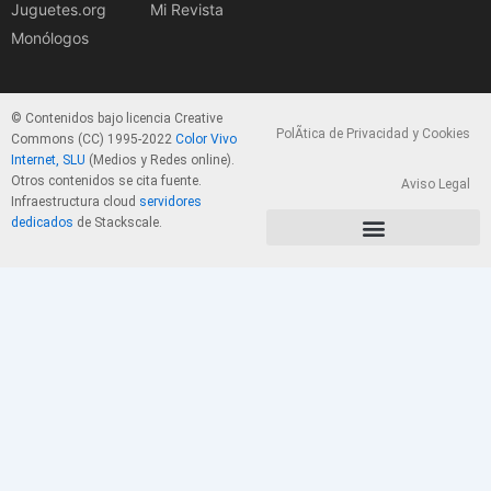
Juguetes.org
Mi Revista
Monólogos
© Contenidos bajo licencia Creative
PolÃ­tica de Privacidad y Cookies
Commons (CC) 1995-2022
Color Vivo
Internet, SLU
(Medios y Redes online).
Otros contenidos se cita fuente.
Aviso Legal
Infraestructura cloud
servidores
dedicados
de Stackscale.
PolÃ­tica de Privacidad y Cookies