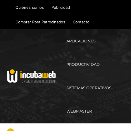
Ir
Quiénes somos
Publicidad
al
contenido
Comprar Post Patrocinados
Contacto
APLICACIONES
PRODUCTIVIDAD
SISTEMAS OPERATIVOS
WEBMASTER
Ma