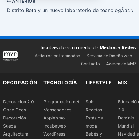
ANTERIOR
Distrito Beta y un nuevo laboratorio de tecnologÃ­as we
Incubaweb es un medio de
Medios y Redes
Artículos patrocinados
Servicio de Diseño web
Contacto
Acerca de MyR
DECORACIÓN
TECNOLOGÍA
LIFESTYLE
MIX
Decoracion 2.0
Programacion.net
Solo
Educación
Open Deco
Messenger.es
Recetas
2.0
Decoración
Appleismo
Estás de
Dominio
Sueca
Incubaweb
moda
Mundial
Arquitectura
WordPress
Bebés y
Navidad.e