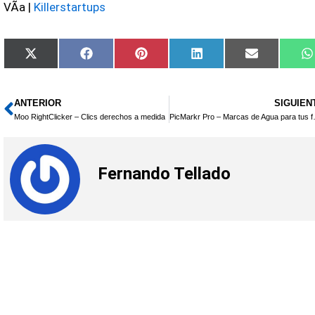
VÃ­a |
Killerstartups
Compartir
Compartir
Compartir
Compartir
Compartir
X
Facebook
Pinterest
LinkedIn
Email
en
en
en
en
en
(Twitter)
ANTERIOR
SIGUIEN
Ant
Moo RightClicker – Clics derechos a medida
PicMarkr Pro
Fernando Tellado