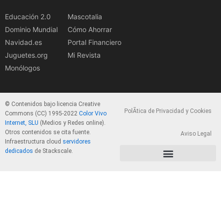
Educación 2.0
Mascotalia
Dominio Mundial
Cómo Ahorrar
Navidad.es
Portal Financiero
Juguetes.org
Mi Revista
Monólogos
© Contenidos bajo licencia Creative
PolÃ­tica de Privacidad y Cookies
Commons (CC) 1995-2022
Color Vivo
Internet, SLU
(Medios y Redes online).
Otros contenidos se cita fuente.
Aviso Legal
Infraestructura cloud
servidores
dedicados
de Stackscale.
PolÃ­tica de Privacidad y Cookies