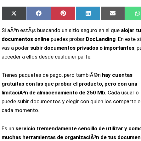
Compartir
Compartir
Compartir
Compartir
Compartir
X
Facebook
Pinterest
LinkedIn
Email
en
en
en
en
en
(Twitter)
Si aÃºn estÃ¡s buscando un sitio seguro en el que
alojar t
documentos online
puedes probar
DocLanding
. En este s
vas a poder
subir documentos privados o importantes
, p
acceder a ellos desde cualquier parte.
Tienes paquetes de pago, pero tambiÃ©n
hay cuentas
gratuitas con las que probar el producto, pero con una
limitaciÃ³n de almacenamiento de 250 Mb
. Cada usuario
puede subir documentos y elegir con quien los comparte e
cada momento.
Es un
servicio tremendamente sencillo de utilizar y com
muchas herramientas de organizaciÃ³n de tus documen