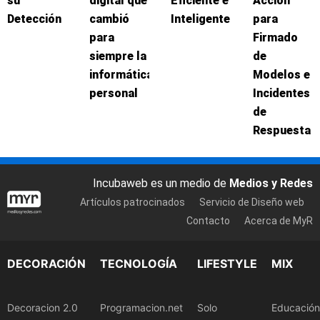
su
digital que
Eficiente e
Acción
Detección
cambió
Inteligente
para
para
Firmado
siempre la
de
informática
Modelos e
personal
Incidentes
de
Respuesta
Incubaweb es un medio de
Medios y Redes
Artículos patrocinados
Servicio de Diseño web
Contacto
Acerca de MyR
DECORACIÓN
TECNOLOGÍA
LIFESTYLE
MIX
Decoracion 2.0
Programacion.net
Solo
Educación