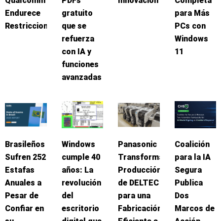
Qualcomm
PDFs
Innovación
Completa
Endurece
gratuito
para Más
Restricciones
que se
PCs con
refuerza
Windows
con IA y
11
funciones
avanzadas
Brasileños
Windows
Panasonic
Coalición
Sufren 252
cumple 40
Transforma
para la IA
Estafas
años: La
Producción
Segura
Anuales a
revolución
de DELTEC
Publica
Pesar de
del
para una
Dos
Confiar en
escritorio
Fabricación
Marcos de