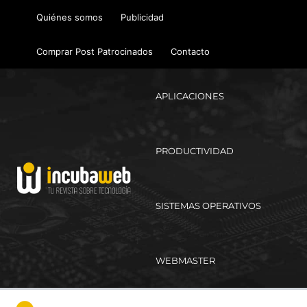
Ir
Quiénes somos
Publicidad
al
contenido
Comprar Post Patrocinados
Contacto
APLICACIONES
PRODUCTIVIDAD
SISTEMAS OPERATIVOS
WEBMASTER
Ma