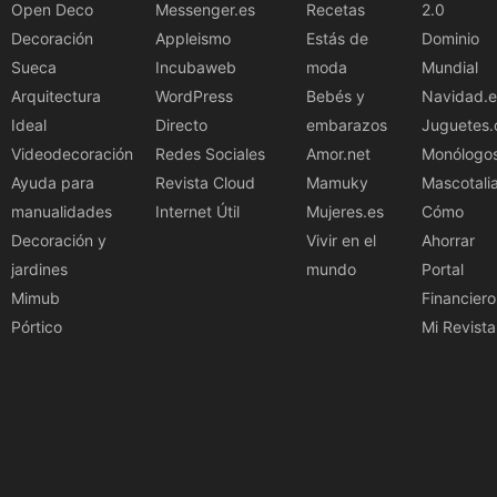
Open Deco
Messenger.es
Recetas
2.0
Decoración
Appleismo
Estás de
Dominio
Sueca
Incubaweb
moda
Mundial
Arquitectura
WordPress
Bebés y
Navidad.e
Ideal
Directo
embarazos
Juguetes.
Videodecoración
Redes Sociales
Amor.net
Monólogo
Ayuda para
Revista Cloud
Mamuky
Mascotali
manualidades
Internet Útil
Mujeres.es
Cómo
Decoración y
Vivir en el
Ahorrar
jardines
mundo
Portal
Mimub
Financiero
Pórtico
Mi Revista