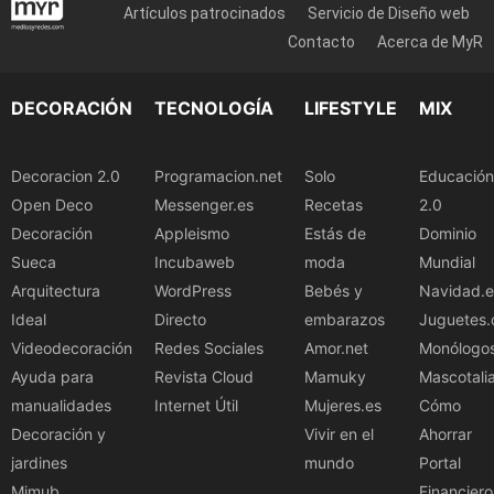
Artículos patrocinados
Servicio de Diseño web
Contacto
Acerca de MyR
DECORACIÓN
TECNOLOGÍA
LIFESTYLE
MIX
Decoracion 2.0
Programacion.net
Solo
Educación
Open Deco
Messenger.es
Recetas
2.0
Decoración
Appleismo
Estás de
Dominio
Sueca
Incubaweb
moda
Mundial
Arquitectura
WordPress
Bebés y
Navidad.e
Ideal
Directo
embarazos
Juguetes.
Videodecoración
Redes Sociales
Amor.net
Monólogo
Ayuda para
Revista Cloud
Mamuky
Mascotali
manualidades
Internet Útil
Mujeres.es
Cómo
Decoración y
Vivir en el
Ahorrar
jardines
mundo
Portal
Mimub
Financiero