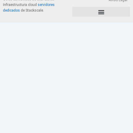
Aviso Legal
Infraestructura cloud
servidores
dedicados
de Stackscale.
PolÃ­tica de Privacidad y Cookies