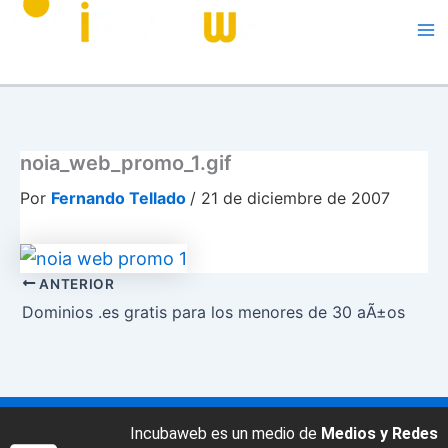
Me
noia_web_promo_1.gif
Por
Fernando Tellado
/
21 de diciembre de 2007
ANTERIOR
Dominios .es gratis para los menores de 30 aÃ±os
Incubaweb es un medio de
Medios y Redes