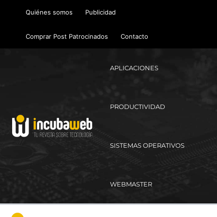
Ir
Quiénes somos
Publicidad
al
contenido
Comprar Post Patrocinados
Contacto
APLICACIONES
PRODUCTIVIDAD
SISTEMAS OPERATIVOS
WEBMASTER
Ma