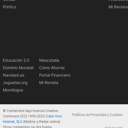
Pórtico
Mi Revista
Educación 2.0
Mascotalia
Dominio Mundial
Cómo Ahorrar
Navidad.es
Portal Financiero
Juguetes.org
Mi Revista
Monólogos
© Contenidos bajo licencia Creative
PolÃ­tica de Privacidad y Cookies
Commons (CC) 1995-2022
Color Vivo
Internet, SLU
(Medios y Redes online).
Otros contenidos se cita fuente.