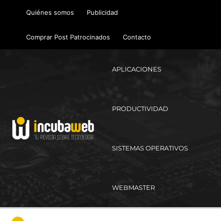
Ir
Quiénes somos
Publicidad
al
contenido
Comprar Post Patrocinados
Contacto
APLICACIONES
PRODUCTIVIDAD
SISTEMAS OPERATIVOS
WEBMASTER
Ma