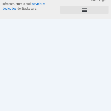
Aviso Legal
Infraestructura cloud
servidores
dedicados
de Stackscale.
PolÃ­tica de Privacidad y Cookies