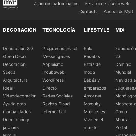
Artículos patrocinados
Servicio de Diseño web
Contacto
Acerca de MyR
DECORACIÓN
TECNOLOGÍA
LIFESTYLE
MIX
Decoracion 2.0
Programacion.net
Solo
Educación
Open Deco
Messenger.es
Recetas
2.0
Decoración
Appleismo
Estás de
Dominio
Sueca
Incubaweb
moda
Mundial
Arquitectura
WordPress
Bebés y
Navidad.e
Ideal
Directo
embarazos
Juguetes.
Videodecoración
Redes Sociales
Amor.net
Monólogo
Ayuda para
Revista Cloud
Mamuky
Mascotali
manualidades
Internet Útil
Mujeres.es
Cómo
Decoración y
Vivir en el
Ahorrar
jardines
mundo
Portal
Mimub
Financiero