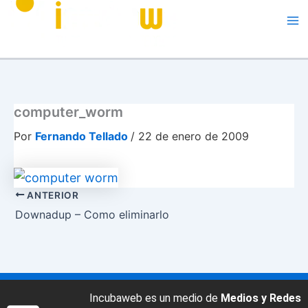
Me
computer_worm
Por
Fernando Tellado
/
22 de enero de 2009
ANTERIOR
Downadup – Como eliminarlo
Incubaweb es un medio de
Medios y Redes