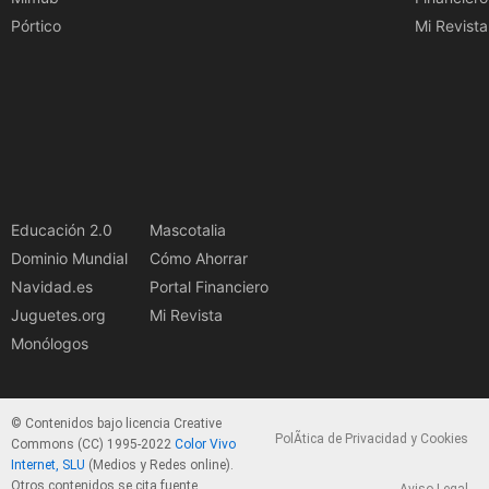
Pórtico
Mi Revista
Educación 2.0
Mascotalia
Dominio Mundial
Cómo Ahorrar
Navidad.es
Portal Financiero
Juguetes.org
Mi Revista
Monólogos
© Contenidos bajo licencia Creative
PolÃ­tica de Privacidad y Cookies
Commons (CC) 1995-2022
Color Vivo
Internet, SLU
(Medios y Redes online).
Otros contenidos se cita fuente.