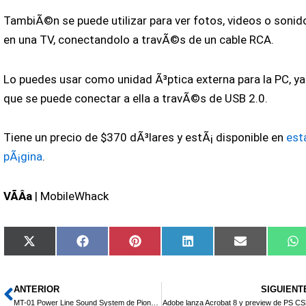
TambiÃ©n se puede utilizar para ver fotos, videos o sonid
en una TV, conectandolo a travÃ©s de un cable RCA.
Lo puedes usar como unidad Ã³ptica externa para la PC, ya
que se puede conectar a ella a travÃ©s de USB 2.0.
Tiene un precio de $370 dÃ³lares y estÃ¡ disponible en
est
pÃ¡gina
.
VÃ­Â­a
| MobileWhack
Compartir
Compartir
Compartir
Compartir
Compartir
C
X
Facebook
Pinterest
LinkedIn
Email
W
en
en
en
en
en
e
(Twitter)
ANTERIOR
SIGUIENT
Ant
MT-01 Power Line Sound System de Pioneer
Adobe lanza Acrobat 8 y preview de PS CS