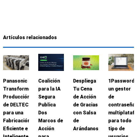
Artículos relacionados
Panasonic
Coalición
Despliega
1Password:
Transforma
para la IA
Tu Cena
un gestor
Producción
Segura
de Acción
de
de DELTEC
Publica
de Gracias
contraseña
para una
Dos
con Salsa
multiplataf
Fabricación
Marcos de
de
para todo
Eficiente e
Acción
Arándanos
tipo de
Inteligente
para
usuarios