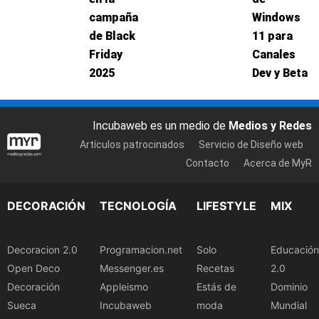
campaña
Windows
de Black
11 para
Friday
Canales
2025
Dev y Beta
Incubaweb es un medio de
Medios y Redes
Artículos patrocinados
Servicio de Diseño web
Contacto
Acerca de MyR
DECORACIÓN
TECNOLOGÍA
LIFESTYLE
MIX
Decoracion 2.0
Programacion.net
Solo
Educación
Open Deco
Messenger.es
Recetas
2.0
Decoración
Appleismo
Estás de
Dominio
Sueca
Incubaweb
moda
Mundial