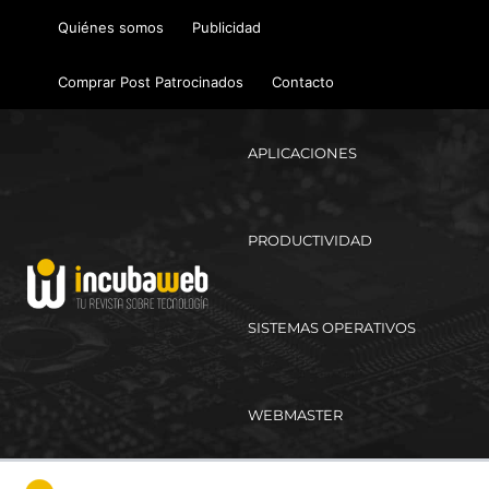
Ir
Quiénes somos
Publicidad
al
contenido
Comprar Post Patrocinados
Contacto
APLICACIONES
PRODUCTIVIDAD
SISTEMAS OPERATIVOS
WEBMASTER
Ma