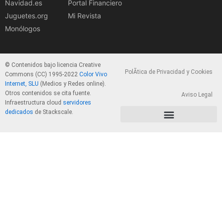
Navidad.es
Portal Financiero
Juguetes.org
Mi Revista
Monólogos
© Contenidos bajo licencia Creative
PolÃ­tica de Privacidad y Cookies
Commons (CC) 1995-2022
Color Vivo
Internet, SLU
(Medios y Redes online).
Otros contenidos se cita fuente.
Aviso Legal
Infraestructura cloud
servidores
dedicados
de Stackscale.
PolÃ­tica de Privacidad y Cookies