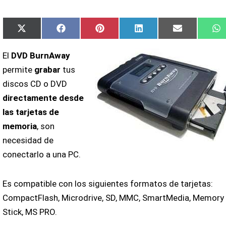
Compartir
Compartir
Compartir
Compartir
Compartir
C
X
Facebook
Pinterest
LinkedIn
Email
W
en
en
en
en
en
e
(Twitter)
El
DVD BurnAway
permite
grabar
tus
discos CD o DVD
directamente desde
las tarjetas de
memoria
, son
necesidad de
conectarlo a una PC.
Es compatible con los siguientes formatos de tarjetas:
CompactFlash, Microdrive, SD, MMC, SmartMedia, Memory
Stick, MS PRO.