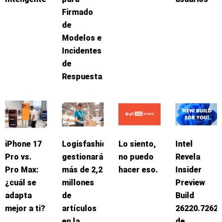
Firmado
de
Modelos e
Incidentes
de
Respuesta
iPhone 17
Logisfashion
Lo siento,
Intel
Pro vs.
gestionará
no puedo
Revela
Pro Max:
más de 2,2
hacer eso.
Insider
¿cuál se
millones
Preview
adapta
de
Build
mejor a ti?
artículos
26220.7262
en la
de