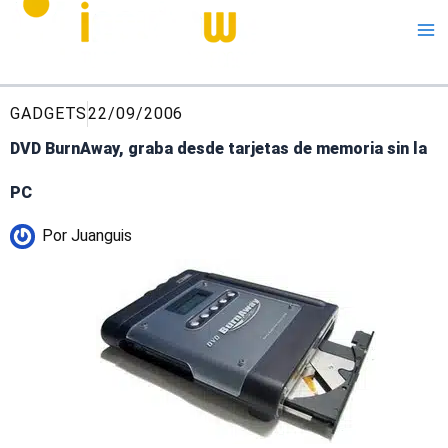
Me
GADGETS
22/09/2006
DVD BurnAway, graba desde tarjetas de memoria sin la
PC
Por
Juanguis