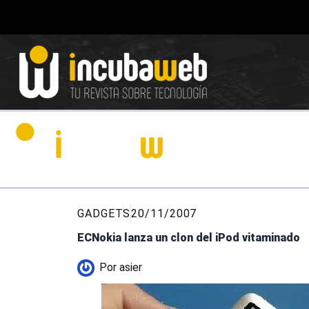
Ir
al
contenido
GADGETS
20/11/2007
ECNokia lanza un clon del iPod vitaminado
Por
asier