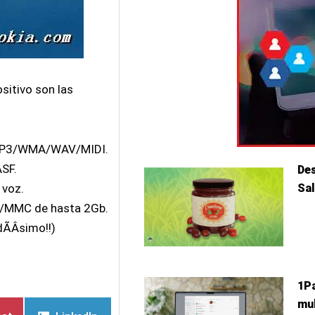
ositivo son las
o MP3/WMA/WAV/MIDI.
ASF.
Des
Sa
 voz.
SD/MMC de hasta 2Gb.
Ã­Â­simo!!)
1Pa
mul