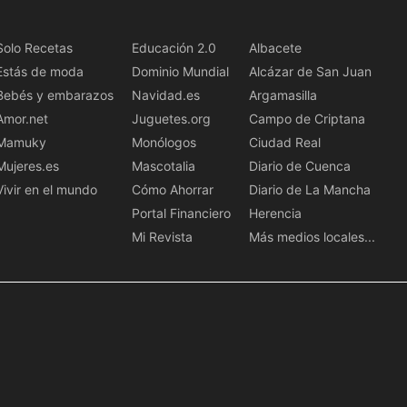
Solo Recetas
Educación 2.0
Albacete
Estás de moda
Dominio Mundial
Alcázar de San Juan
Bebés y embarazos
Navidad.es
Argamasilla
Amor.net
Juguetes.org
Campo de Criptana
Mamuky
Monólogos
Ciudad Real
Mujeres.es
Mascotalia
Diario de Cuenca
Vivir en el mundo
Cómo Ahorrar
Diario de La Mancha
Portal Financiero
Herencia
Mi Revista
Más medios locales...