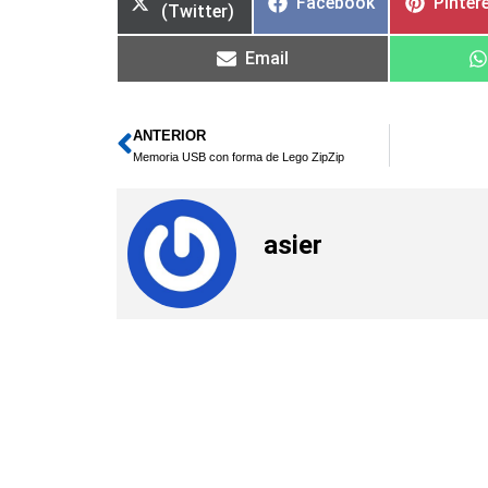
Facebook
Pinter
(Twitter)
Email
ANTERIOR
Ant
Memoria USB con forma de Lego ZipZip
asier