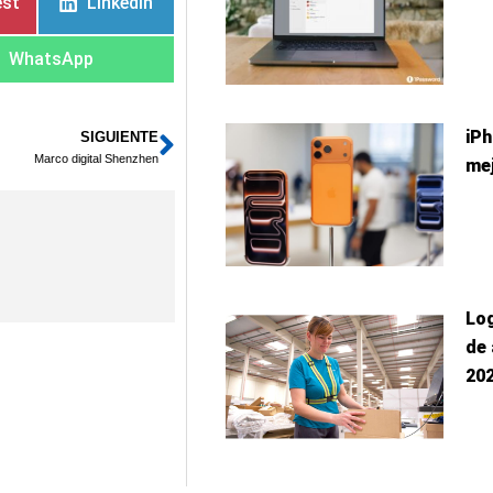
est
LinkedIn
WhatsApp
iPh
SIGUIENTE
Siguiente
Marco digital Shenzhen
mej
Log
de 
20