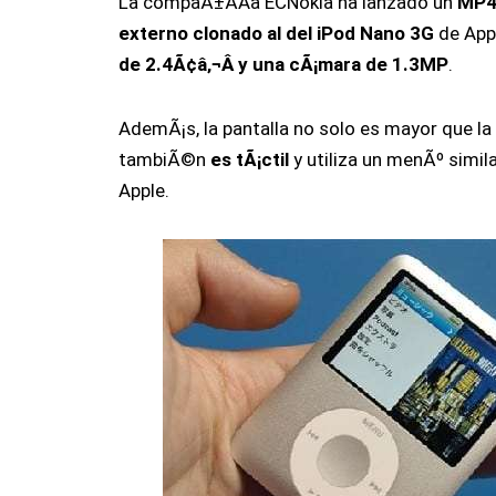
La compaÃ±Ã­Â­a ECNokia ha lanzado un
MP4
externo clonado al del iPod Nano 3G
de App
de 2.4Ã¢â‚¬Â y una cÃ¡mara de 1.3MP
.
AdemÃ¡s, la pantalla no solo es mayor que la 
tambiÃ©n
es tÃ¡ctil
y utiliza un menÃº simila
Apple.