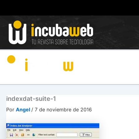
Ir
al
contenido
indexdat-suite-1
Por
Angel
/
7 de noviembre de 2016