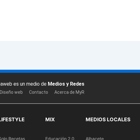
baweb es un medio de
Medios y Redes
 Diseño web
Contacto
Acerca de MyR
LIFESTYLE
MIX
MEDIOS LOCALES
Solo Recetas
Educación 2.0
Albacete