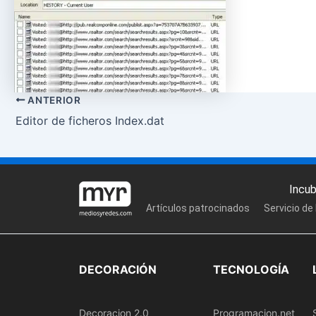
ANTERIOR
Editor de ficheros Index.dat
Incu
Artículos patrocinados
Servicio de
DECORACIÓN
TECNOLOGÍA
Decoracion 2.0
Programacion.net