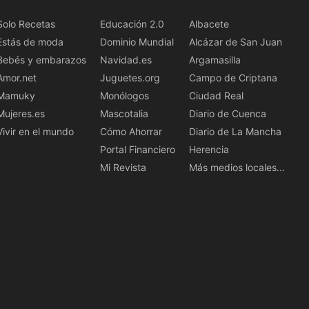
Solo Recetas
Educación 2.0
Albacete
Estás de moda
Dominio Mundial
Alcázar de San Juan
Bebés y embarazos
Navidad.es
Argamasilla
Amor.net
Juguetes.org
Campo de Criptana
Mamuky
Monólogos
Ciudad Real
Mujeres.es
Mascotalia
Diario de Cuenca
Vivir en el mundo
Cómo Ahorrar
Diario de La Mancha
Portal Financiero
Herencia
Mi Revista
Más medios locales...