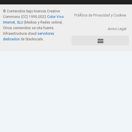
© Contenidos bajo licencia Creative
PolÃ­tica de Privacidad y Cookies
Commons (CC) 1995-2022
Color Vivo
Internet, SLU
(Medios y Redes online).
Otros contenidos se cita fuente.
Aviso Legal
Infraestructura cloud
servidores
dedicados
de Stackscale.
PolÃ­tica de Privacidad y Cookies