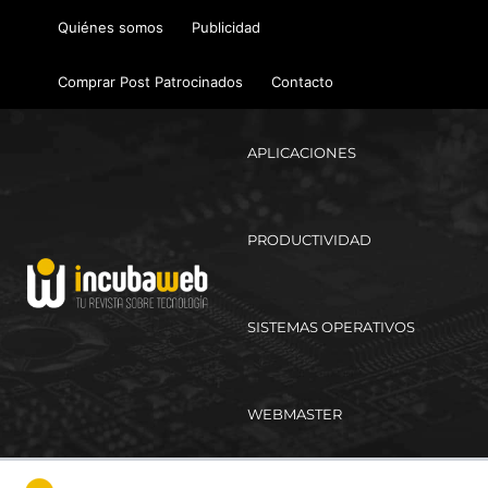
Ir
Quiénes somos
Publicidad
al
contenido
Comprar Post Patrocinados
Contacto
APLICACIONES
PRODUCTIVIDAD
SISTEMAS OPERATIVOS
WEBMASTER
Ma