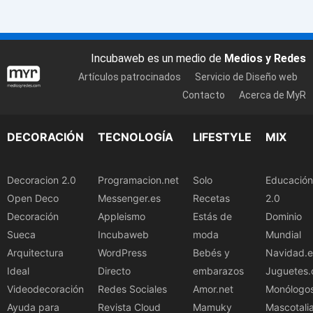
Incubaweb es un medio de
Medios y Redes
Artículos patrocinados
Servicio de Diseño web
Contacto
Acerca de MyR
DECORACIÓN
TECNOLOGÍA
LIFESTYLE
MIX
Decoracion 2.0
Programacion.net
Solo
Educación
Open Deco
Messenger.es
Recetas
2.0
Decoración
Appleismo
Estás de
Dominio
Sueca
Incubaweb
moda
Mundial
Arquitectura
WordPress
Bebés y
Navidad.e
Ideal
Directo
embarazos
Juguetes.
Videodecoración
Redes Sociales
Amor.net
Monólogo
Ayuda para
Revista Cloud
Mamuky
Mascotali