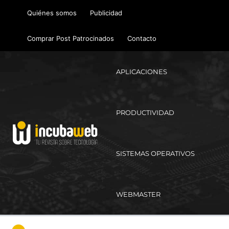
Ir
Quiénes somos
Publicidad
al
contenido
Comprar Post Patrocinados
Contacto
APLICACIONES
PRODUCTIVIDAD
SISTEMAS OPERATIVOS
WEBMASTER
Ma