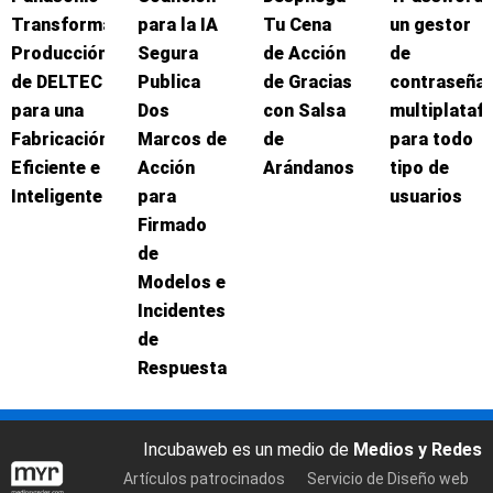
Transforma
para la IA
Tu Cena
un gestor
Producción
Segura
de Acción
de
de DELTEC
Publica
de Gracias
contraseña
para una
Dos
con Salsa
multiplataf
Fabricación
Marcos de
de
para todo
Eficiente e
Acción
Arándanos
tipo de
Inteligente
para
usuarios
Firmado
de
Modelos e
Incidentes
de
Respuesta
Incubaweb es un medio de
Medios y Redes
Artículos patrocinados
Servicio de Diseño web