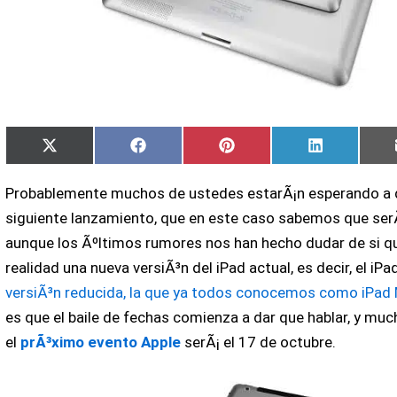
Compartir
Compartir
Compartir
Compartir
X
Facebook
Pinterest
LinkedIn
en
en
en
en
(Twitter)
Probablemente muchos de ustedes estarÃ¡n esperando a 
siguiente lanzamiento, que en este caso sabemos que ser
aunque los Ãºltimos rumores nos han hecho dudar de si qui
realidad una nueva versiÃ³n del iPad actual, es decir, el iPa
versiÃ³n reducida, la que ya todos conocemos como iPad 
es que el baile de fechas comienza a dar que hablar, y mu
el
prÃ³ximo evento Apple
serÃ¡ el 17 de octubre.