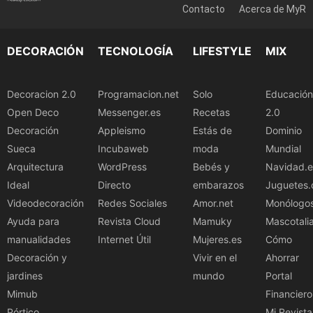
Contacto
Acerca de MyR
DECORACIÓN
TECNOLOGÍA
LIFESTYLE
MIX
Decoracion 2.0
Programacion.net
Solo
Educación
Open Deco
Messenger.es
Recetas
2.0
Decoración
Appleismo
Estás de
Dominio
Sueca
Incubaweb
moda
Mundial
Arquitectura
WordPress
Bebés y
Navidad.e
Ideal
Directo
embarazos
Juguetes.
Videodecoración
Redes Sociales
Amor.net
Monólogo
Ayuda para
Revista Cloud
Mamuky
Mascotali
manualidades
Internet Útil
Mujeres.es
Cómo
Decoración y
Vivir en el
Ahorrar
jardines
mundo
Portal
Mimub
Financiero
Pórtico
Mi Revista