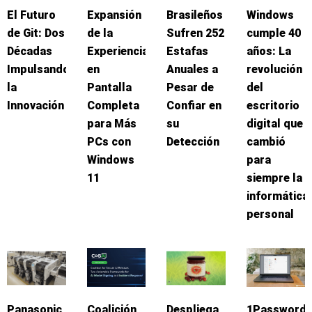
El Futuro
Expansión
Brasileños
Windows
de Git: Dos
de la
Sufren 252
cumple 40
Décadas
Experiencia
Estafas
años: La
Impulsando
en
Anuales a
revolución
la
Pantalla
Pesar de
del
Innovación
Completa
Confiar en
escritorio
para Más
su
digital que
PCs con
Detección
cambió
Windows
para
11
siempre la
informática
personal
Panasonic
Coalición
Despliega
1Password: