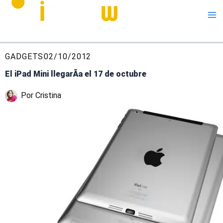
Me
GADGETS
02/10/2012
El iPad Mini llegarÃ­a el 17 de octubre
Por
Cristina