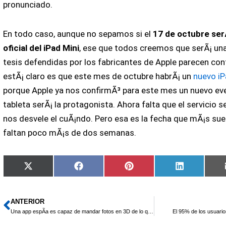
pronunciado.
En todo caso, aunque no sepamos si el
17 de octubre ser
oficial del iPad Mini
, ese que todos creemos que serÃ¡ una
tesis defendidas por los fabricantes de Apple parecen conf
estÃ¡ claro es que este mes de octubre habrÃ¡ un
nuevo i
porque Apple ya nos confirmÃ³ para este mes un nuevo eve
tableta serÃ¡ la protagonista. Ahora falta que el servicio 
nos desvele el cuÃ¡ndo. Pero esa es la fecha que mÃ¡s suen
faltan poco mÃ¡s de dos semanas.
Compartir
Compartir
Compartir
Compartir
X
Facebook
Pinterest
LinkedIn
en
en
en
en
(Twitter)
ANTERIOR
Ant
Una app espÃ­a es capaz de mandar fotos en 3D de lo que vemos
El 95% de los usuari