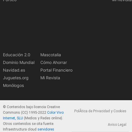
Educación 2.0
Mascotalia
Dominio Mundial
Cómo Ahorrar
Navidad.es
Portal Financiero
Juguetes.org
Mi Revista
Monólogos
© Contenidos bajo licencia Creative
PolÃ­tica de Privacidad y Cookies
Commons (CC) 1995-2022
Color Vivo
Internet, SLU
(Medios y Redes online).
Otros contenidos se cita fuente.
Aviso Legal
Infraestructura cloud
servidores