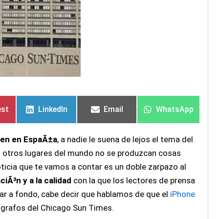
tir
tir
Compartir
Compartir
Compartir
Compartir
Compartir
Compartir
en
en
en
en
en
en
est
LinkedIn
Email
WhatsApp
ren en EspaÃ±a
, a nadie le suena de lejos el tema del
 otros lugares del mundo no se produzcan cosas
oticia que te vamos a contar es un doble zarpazo al
iÃ³n y a la calidad
con la que los lectores de prensa
rar a fondo, cabe decir que hablamos de que el
iPhone
Ã³grafos del Chicago Sun Times.