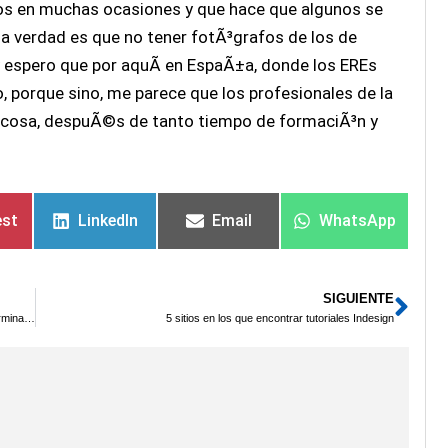
os en muchas ocasiones y que hace que algunos se
la verdad es que no tener fotÃ³grafos de los de
 y espero que por aquÃ­ en EspaÃ±a, donde los EREs
o, porque sino, me parece que los profesionales de la
ra cosa, despuÃ©s de tanto tiempo de formaciÃ³n y
est
LinkedIn
Email
WhatsApp
SIGUIENTE
Sig
Nokia Lumia no consigue los resultados esperados en venta de terminales
5 sitios en los que encontrar tutoriales Indesign