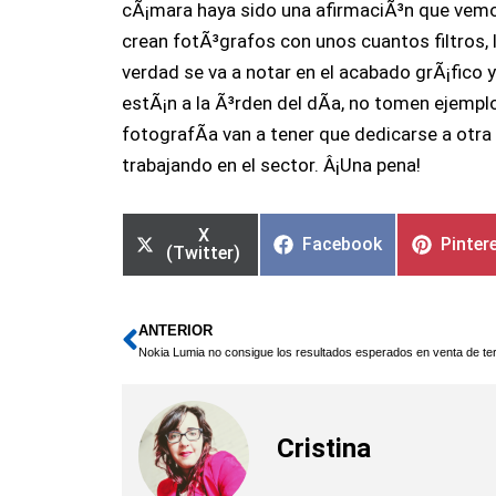
cÃ¡mara haya sido una afirmaciÃ³n que vem
crean fotÃ³grafos con unos cuantos filtros, 
verdad se va a notar en el acabado grÃ¡fico
estÃ¡n a la Ã³rden del dÃ­a, no tomen ejempl
fotografÃ­a van a tener que dedicarse a ot
trabajando en el sector. Â¡Una pena!
X
Facebook
Pinter
(Twitter)
ANTERIOR
Ant
Cristina