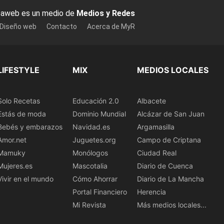
baweb es un medio de
Medios y Redes
 Diseño web
Contacto
Acerca de MyR
LIFESTYLE
MIX
MEDIOS LOCALES
Solo Recetas
Educación 2.0
Albacete
Estás de moda
Dominio Mundial
Alcázar de San Juan
Bebés y embarazos
Navidad.es
Argamasilla
Amor.net
Juguetes.org
Campo de Criptana
Mamuky
Monólogos
Ciudad Real
Mujeres.es
Mascotalia
Diario de Cuenca
Vivir en el mundo
Cómo Ahorrar
Diario de La Mancha
Portal Financiero
Herencia
Mi Revista
Más medios locales...