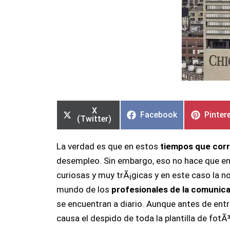
Compartir
Compartir
Compartir
Compartir
Compar
Compar
en
en
en
en
en
en
X
Facebook
Pinter
(Twitter)
La verdad es que en estos
tiempos que cor
desempleo. Sin embargo, eso no hace que en
curiosas y muy trÃ¡gicas y en este caso la n
mundo de los
profesionales de la comunicac
se encuentran a diario. Aunque antes de ent
causa el despido de toda la plantilla de fot