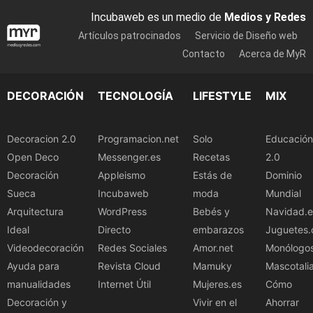
Incubaweb es un medio de
Medios y Redes
Artículos patrocinados
Servicio de Diseño web
Contacto
Acerca de MyR
DECORACIÓN
TECNOLOGÍA
LIFESTYLE
MIX
Decoracion 2.0
Programacion.net
Solo
Educación
Open Deco
Messenger.es
Recetas
2.0
Decoración
Appleismo
Estás de
Dominio
Sueca
Incubaweb
moda
Mundial
Arquitectura
WordPress
Bebés y
Navidad.e
Ideal
Directo
embarazos
Juguetes.
Videodecoración
Redes Sociales
Amor.net
Monólogo
Ayuda para
Revista Cloud
Mamuky
Mascotali
manualidades
Internet Útil
Mujeres.es
Cómo
Decoración y
Vivir en el
Ahorrar