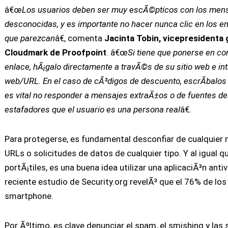
â€œ
Los usuarios deben ser muy escÃ©pticos con los mens
desconocidas, y es importante no hacer nunca clic en los en
que parezcan
â€, comenta
Jacinta Tobin, vicepresidenta g
Cloudmark de Proofpoint
. â€œ
Si tiene que ponerse en co
enlace, hÃ¡galo directamente a travÃ©s de su sitio web e i
web/URL. En el caso de cÃ³digos de descuento, escrÃ­balos
es vital no responder a mensajes extraÃ±os o de fuentes de
estafadores que el usuario es una persona real
â€.
Para protegerse, es fundamental desconfiar de cualquier 
URLs o solicitudes de datos de cualquier tipo. Y al igual
portÃ¡tiles, es una buena idea utilizar una aplicaciÃ³n ant
reciente estudio de Security.org revelÃ³ que el 76% de los
smartphone.
Por Ãºltimo, es clave denunciar el spam, el smishing y la