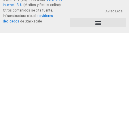
Internet, SLU
(Medios y Redes online).
Otros contenidos se cita fuente.
Aviso Legal
Infraestructura cloud
servidores
dedicados
de Stackscale.
PolÃ­tica de Privacidad y Cookies