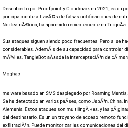
Descubierto por Proofpoint y Cloudmark en 2021, es un p
principalmente a travÃ©s de falsas notificaciones de ent
NorteamÃ©rica, ha aparecido recientemente en TurquÃ­a.
Sus ataques siguen siendo poco frecuentes. Pero si se hac
considerables. AdemÃ¡s de su capacidad para controlar di
mÃ³viles, TangleBot aÃ±ade la interceptaciÃ³n de cÃ¡mara
Moqhao
malware basado en SMS desplegado por Roaming Mantis, u
Se ha detectado en varios paÃ­ses, como JapÃ³n, China, Ind
Alemania. Estos ataques son multilingÃ¼es, y las pÃ¡gina
del destinatario. Es un un troyano de acceso remoto funci
exfiltraciÃ³n. Puede monitorizar las comunicaciones del d