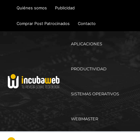
Ir
Quiénes somos
Publicidad
al
contenido
Comprar Post Patrocinados
Contacto
APLICACIONES
PRODUCTIVIDAD
SISTEMAS OPERATIVOS
WEBMASTER
Ma