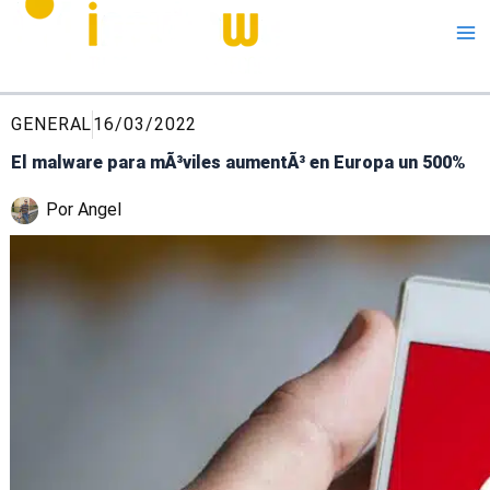
Me
GENERAL
16/03/2022
El malware para mÃ³viles aumentÃ³ en Europa un 500%
Por
Angel