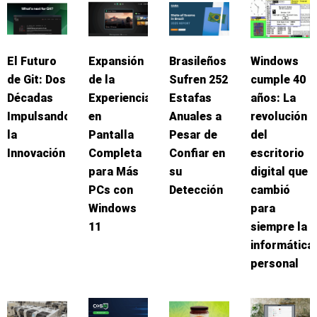
El Futuro
Expansión
Brasileños
Windows
de Git: Dos
de la
Sufren 252
cumple 40
Décadas
Experiencia
Estafas
años: La
Impulsando
en
Anuales a
revolución
la
Pantalla
Pesar de
del
Innovación
Completa
Confiar en
escritorio
para Más
su
digital que
PCs con
Detección
cambió
Windows
para
11
siempre la
informática
personal