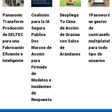
Panasonic
Coalición
Despliega
1Password:
Transforma
para la IA
Tu Cena
un gestor
Producción
Segura
de Acción
de
de DELTEC
Publica
de Gracias
contraseña
para una
Dos
con Salsa
multiplataf
Fabricación
Marcos de
de
para todo
Eficiente e
Acción
Arándanos
tipo de
Inteligente
para
usuarios
Firmado
de
Modelos e
Incidentes
de
Respuesta