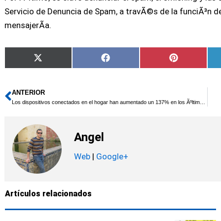
Servicio de Denuncia de Spam, a travÃ©s de la funciÃ³n d
mensajerÃ­a.
Compartir
Compartir
Compartir
X
Facebook
Pinterest
en
en
en
(Twitter)
ANTERIOR
Ant
Los dispositivos conectados en el hogar han aumentado un 137% en los Ãºltimos 6 aÃ±os
Angel
Web
|
Google+
Artículos relacionados