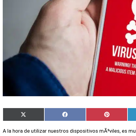
Compartir
Compartir
Compartir
X
Facebook
Pinterest
en
en
en
(Twitter)
A la hora de utilizar nuestros dispositivos mÃ³viles, es 