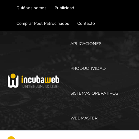
Ir
Quiénes somos
Publicidad
al
contenido
Comprar Post Patrocinados
Contacto
APLICACIONES
PRODUCTIVIDAD
SISTEMAS OPERATIVOS
WEBMASTER
Ma