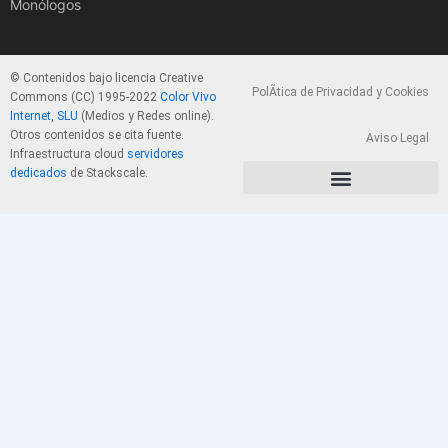
Monólogos
© Contenidos bajo licencia Creative
PolÃ­tica de Privacidad y Cookies
Commons (CC) 1995-2022
Color Vivo
Internet, SLU
(Medios y Redes online).
Otros contenidos se cita fuente.
Aviso Legal
Infraestructura cloud
servidores
dedicados
de Stackscale.
PolÃ­tica de Privacidad y Cookies