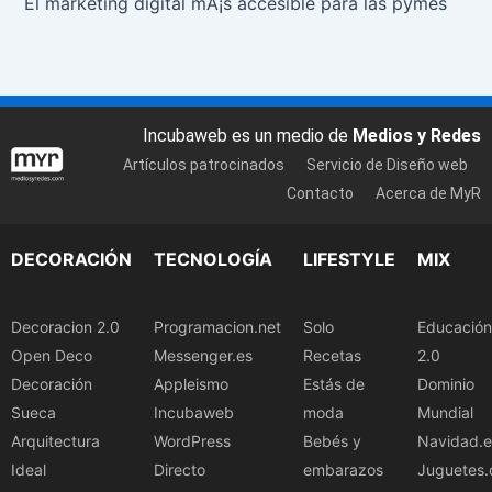
El marketing digital mÃ¡s accesible para las pymes
Incubaweb es un medio de
Medios y Redes
Artículos patrocinados
Servicio de Diseño web
Contacto
Acerca de MyR
DECORACIÓN
TECNOLOGÍA
LIFESTYLE
MIX
Decoracion 2.0
Programacion.net
Solo
Educación
Open Deco
Messenger.es
Recetas
2.0
Decoración
Appleismo
Estás de
Dominio
Sueca
Incubaweb
moda
Mundial
Arquitectura
WordPress
Bebés y
Navidad.e
Ideal
Directo
embarazos
Juguetes.