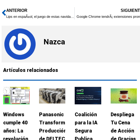
ANTERIOR
SIGUIEN
Ant
Lips en espaÃ±ol, el juego de estas navidades
Google Chrome tendrÃ¡ extensiones pron
Nazca
Artículos relacionados
Windows
Panasonic
Coalición
Despliega
cumple 40
Transforma
para la IA
Tu Cena
años: La
Producción
Segura
de Acción
revolución
de DELTEC
Publica
de Gracias