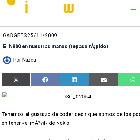
Me
GADGETS
25/11/2009
El N900 en nuestras manos (repaso rÃ¡pido)
Por
Nazca
Compartir
Compartir
Compartir
Compartir
C
X
Facebook
LinkedIn
Email
W
en
en
en
en
e
(Twitter)
Tenemos el gustazo de poder decir que somos de los po
en tener «el mÃ³vil» de Nokia.