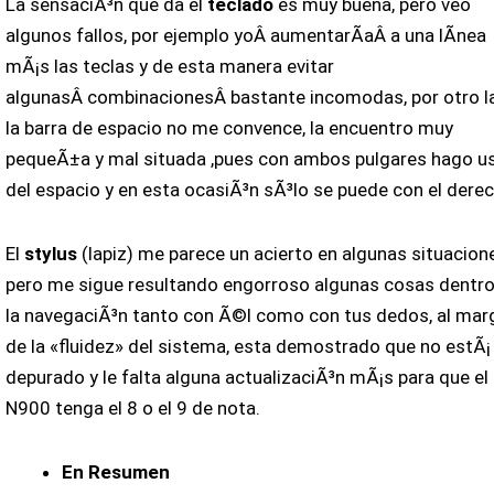
La sensaciÃ³n que da el
teclado
es muy buena, pero veo
algunos fallos, por ejemplo yoÂ aumentarÃ­aÂ a una lÃ­nea
mÃ¡s las teclas y de esta manera evitar
algunasÂ combinacionesÂ bastante incomodas, por otro l
la barra de espacio no me convence, la encuentro muy
pequeÃ±a y mal situada ,pues con ambos pulgares hago u
del espacio y en esta ocasiÃ³n sÃ³lo se puede con el derec
El
stylus
(lapiz) me parece un acierto en algunas situacion
pero me sigue resultando engorroso algunas cosas dentro
la navegaciÃ³n tanto con Ã©l como con tus dedos, al mar
de la «fluidez» del sistema, esta demostrado que no estÃ¡
depurado y le falta alguna actualizaciÃ³n mÃ¡s para que el
N900 tenga el 8 o el 9 de nota.
En Resumen