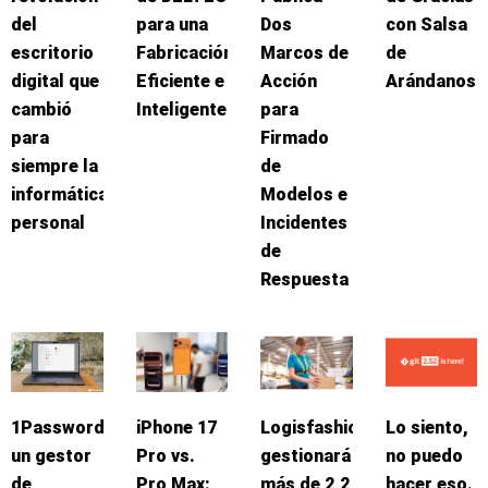
del
para una
Dos
con Salsa
escritorio
Fabricación
Marcos de
de
digital que
Eficiente e
Acción
Arándanos
cambió
Inteligente
para
para
Firmado
siempre la
de
informática
Modelos e
personal
Incidentes
de
Respuesta
1Password:
iPhone 17
Logisfashion
Lo siento,
un gestor
Pro vs.
gestionará
no puedo
de
Pro Max:
más de 2,2
hacer eso.