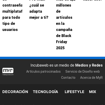
contraseñas
¿cuál se
millones
multiplataforma
adapta
de
para todo
mejor a ti?
artículos
tipo de
en la
usuarios
campaña
de Black
Friday
2025
Incubaweb es un medio de
Medios y Redes
Artículos patrocinados
Servicio de Diseño web
Contacto
Acerca de MyR
DECORACIÓN
TECNOLOGÍA
LIFESTYLE
MIX