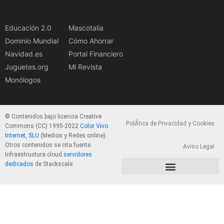
Educación 2.0
Mascotalia
Dominio Mundial
Cómo Ahorrar
Navidad.es
Portal Financiero
Juguetes.org
Mi Revista
Monólogos
© Contenidos bajo licencia Creative
PolÃ­tica de Privacidad y Cookies
Commons (CC) 1995-2022
Color Vivo
Internet, SLU
(Medios y Redes online).
Otros contenidos se cita fuente.
Aviso Legal
Infraestructura cloud
servidores
dedicados
de Stackscale.
PolÃ­tica de Privacidad y Cookies