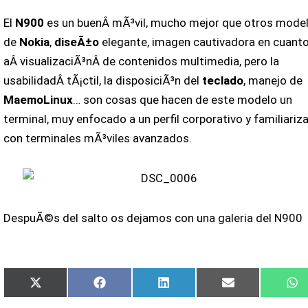
El
N900
es un buenÂ mÃ³vil, mucho mejor que otros mode
de
Nokia
,
diseÃ±o
elegante, imagen cautivadora en cuant
aÂ visualizaciÃ³nÂ de contenidos multimedia, pero la
usabilidadÂ tÃ¡ctil, la disposiciÃ³n del
teclado
, manejo de
MaemoLinux
… son cosas que hacen de este modelo un
terminal, muy enfocado a un perfil corporativo y familiariz
con terminales mÃ³viles avanzados.
DespuÃ©s del salto os dejamos con una galeria del N900
Compartir
Compartir
Compartir
Compartir
C
X
Facebook
LinkedIn
Email
W
en
en
en
en
e
(Twitter)