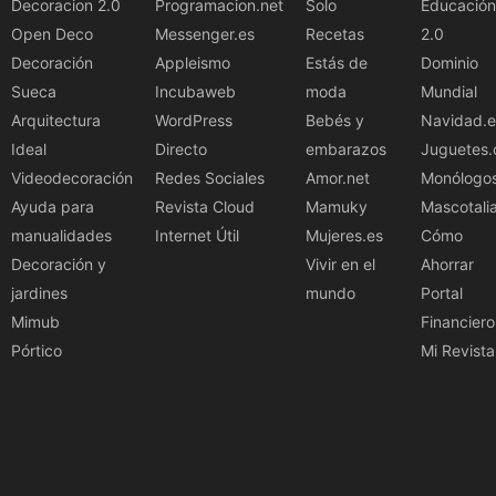
Decoracion 2.0
Programacion.net
Solo
Educación
Open Deco
Messenger.es
Recetas
2.0
Decoración
Appleismo
Estás de
Dominio
Sueca
Incubaweb
moda
Mundial
Arquitectura
WordPress
Bebés y
Navidad.e
Ideal
Directo
embarazos
Juguetes.
Videodecoración
Redes Sociales
Amor.net
Monólogo
Ayuda para
Revista Cloud
Mamuky
Mascotali
manualidades
Internet Útil
Mujeres.es
Cómo
Decoración y
Vivir en el
Ahorrar
jardines
mundo
Portal
Mimub
Financiero
Pórtico
Mi Revista