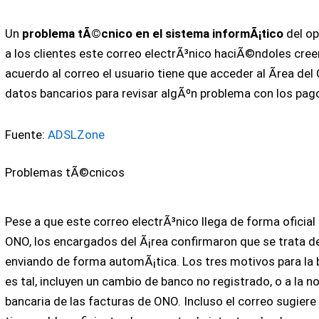
Un
problema tÃ©cnico en el sistema informÃ¡tico
del op
a los clientes este correo electrÃ³nico haciÃ©ndoles cree
acuerdo al correo el usuario tiene que acceder al Ãrea del 
datos bancarios para revisar algÃºn problema con los pag
Fuente:
ADSLZone
Problemas tÃ©cnicos
Pese a que este correo electrÃ³nico llega de forma oficial
ONO, los encargados del Ã¡rea confirmaron que se trata de 
enviando de forma automÃ¡tica. Los tres motivos para la b
es tal, incluyen un cambio de banco no registrado, o a la n
bancaria de las facturas de ONO. Incluso el correo sugiere