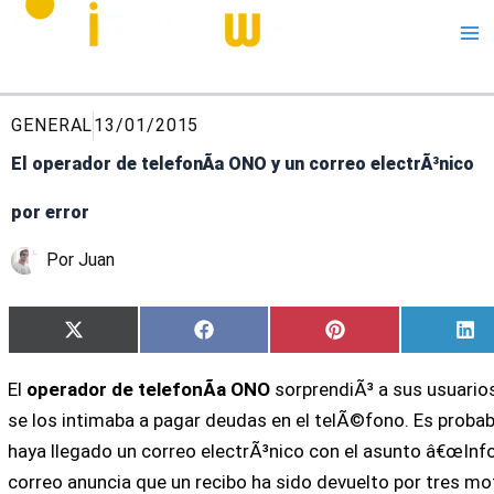
Me
GENERAL
13/01/2015
El operador de telefonÃ­a ONO y un correo electrÃ³nico
por error
Por
Juan
Compartir
Compartir
Compartir
Co
X
Facebook
Pinterest
Li
en
en
en
en
(Twitter)
El
operador de telefonÃ­a ONO
sorprendiÃ³ a sus usuario
se los intimaba a pagar deudas en el telÃ©fono. Es probabl
haya llegado un correo electrÃ³nico con el asunto â€œInf
correo anuncia que un recibo ha sido devuelto por tres mo