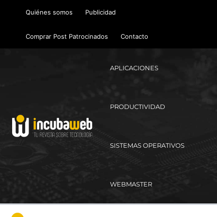
Ir
Quiénes somos
Publicidad
al
contenido
Comprar Post Patrocinados
Contacto
APLICACIONES
PRODUCTIVIDAD
SISTEMAS OPERATIVOS
WEBMASTER
Ma