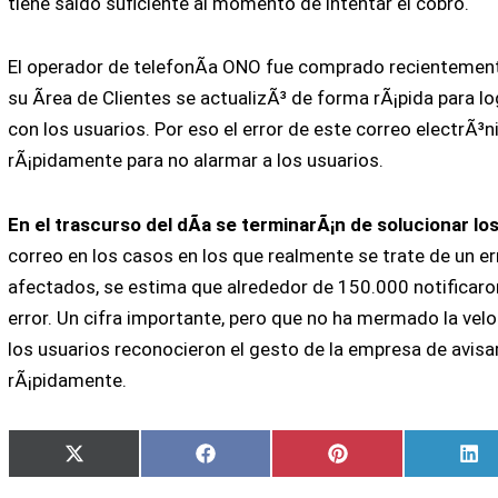
tiene saldo suficiente al momento de intentar el cobro.
El operador de telefonÃ­a ONO fue comprado recientemente
su Ãrea de Clientes se actualizÃ³ de forma rÃ¡pida para 
con los usuarios. Por eso el error de este correo electrÃ
rÃ¡pidamente para no alarmar a los usuarios.
En el trascurso del dÃ­a se terminarÃ¡n de solucionar l
correo en los casos en los que realmente se trate de un er
afectados, se estima que alrededor de 150.000 notificaron
error. Un cifra importante, pero que no ha mermado la vel
los usuarios reconocieron el gesto de la empresa de avisa
rÃ¡pidamente.
Compartir
Compartir
Compartir
Co
X
Facebook
Pinterest
Li
en
en
en
en
(Twitter)