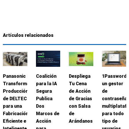
Artículos relacionados
Panasonic
Coalición
Despliega
1Password:
Transforma
para la IA
Tu Cena
un gestor
Producción
Segura
de Acción
de
de DELTEC
Publica
de Gracias
contraseña
para una
Dos
con Salsa
multiplataf
Fabricación
Marcos de
de
para todo
Eficiente e
Acción
Arándanos
tipo de
Inteligente
para
usuarios