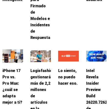
Firmado
de
Modelos e
Incidentes
de
Respuesta
iPhone 17
Logisfashion
Lo siento,
Intel
Pro vs.
gestionará
no puedo
Revela
Pro Max:
más de 2,2
hacer eso.
Insider
¿cuál se
millones
Preview
adapta
de
Build
mejor a ti?
artículos
26220.7262
en la
de