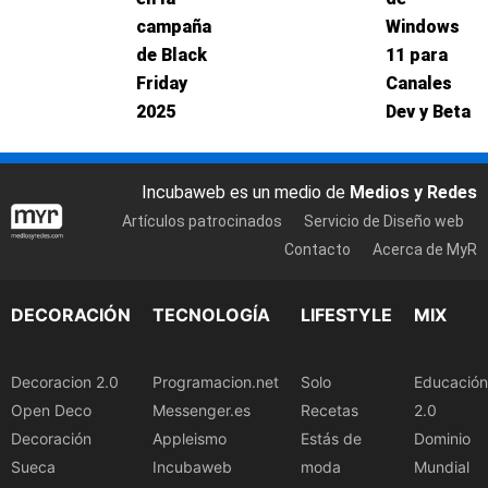
campaña
Windows
de Black
11 para
Friday
Canales
2025
Dev y Beta
Incubaweb es un medio de
Medios y Redes
Artículos patrocinados
Servicio de Diseño web
Contacto
Acerca de MyR
DECORACIÓN
TECNOLOGÍA
LIFESTYLE
MIX
Decoracion 2.0
Programacion.net
Solo
Educación
Open Deco
Messenger.es
Recetas
2.0
Decoración
Appleismo
Estás de
Dominio
Sueca
Incubaweb
moda
Mundial