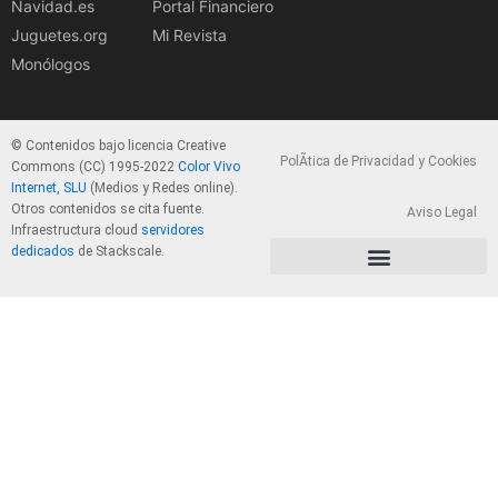
Navidad.es
Portal Financiero
Juguetes.org
Mi Revista
Monólogos
© Contenidos bajo licencia Creative
PolÃ­tica de Privacidad y Cookies
Commons (CC) 1995-2022
Color Vivo
Internet, SLU
(Medios y Redes online).
Otros contenidos se cita fuente.
Aviso Legal
Infraestructura cloud
servidores
dedicados
de Stackscale.
PolÃ­tica de Privacidad y Cookies