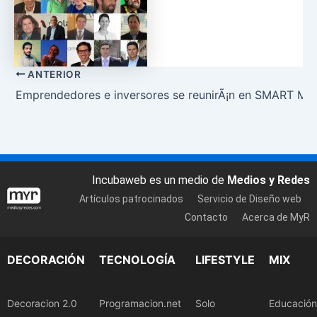
ANTERIOR
Emprendedores e inversores se reunirÃ¡n en SMART MO
Incubaweb es un medio de
Medios y Redes
Artículos patrocinados
Servicio de Diseño web
Contacto
Acerca de MyR
DECORACIÓN
TECNOLOGÍA
LIFESTYLE
MIX
Decoracion 2.0
Programacion.net
Solo
Educación