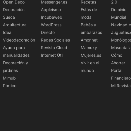
Open Deco
Messenger.es
Recetas
2.0
Decoración
Appleismo
Estás de
Dominio
Sueca
Incubaweb
moda
Mundial
Arquitectura
WordPress
Bebés y
Navidad.e
Ideal
Directo
embarazos
Juguetes.
Videodecoración
Redes Sociales
Amor.net
Monólogo
Ayuda para
Revista Cloud
Mamuky
Mascotali
manualidades
Internet Útil
Mujeres.es
Cómo
Decoración y
Vivir en el
Ahorrar
jardines
mundo
Portal
Mimub
Financiero
Pórtico
Mi Revista