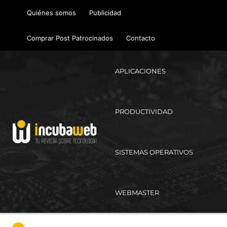
Ir
Quiénes somos
Publicidad
al
contenido
Comprar Post Patrocinados
Contacto
APLICACIONES
PRODUCTIVIDAD
SISTEMAS OPERATIVOS
WEBMASTER
Ma