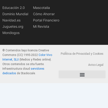
Educación 2.0
Mascotalia
Dominio Mundial
Cómo Ahorrar
Navidad.es
Portal Financiero
Juguetes.org
Mi Revista
Monólogos
© Contenidos bajo licencia Creative
PolÃ­tica de Privacidad y Cookies
Commons (CC) 1995-2022
Color Vivo
Internet, SLU
(Medios y Redes online).
Otros contenidos se cita fuente.
Aviso Legal
Infraestructura cloud
servidores
dedicados
de Stackscale.
PolÃ­tica de Privacidad y Cookies