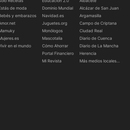
Solo Recetas
Educación 2.0
Albacete
Estás de moda
Dominio Mundial
Alcázar de San Juan
Bebés y embarazos
Navidad.es
Argamasilla
Amor.net
Juguetes.org
Campo de Criptana
Mamuky
Monólogos
Ciudad Real
Mujeres.es
Mascotalia
Diario de Cuenca
Vivir en el mundo
Cómo Ahorrar
Diario de La Mancha
Portal Financiero
Herencia
Mi Revista
Más medios locales...