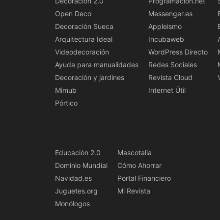
Decoracion 2.0
Programacion.net
Open Deco
Messenger.es
Decoración Sueca
Appleismo
Arquitectura Ideal
Incubaweb
Videodecoración
WordPress Directo
Ayuda para manualidades
Redes Sociales
Decoración y jardines
Revista Cloud
Mimub
Internet Útil
Pórtico
Educación 2.0
Mascotalia
Dominio Mundial
Cómo Ahorrar
Navidad.es
Portal Financiero
Juguetes.org
Mi Revista
Monólogos