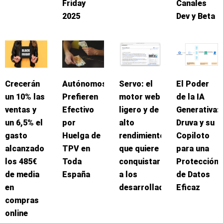
Friday
Canales
2025
Dev y Beta
Crecerán
Autónomos
Servo: el
El Poder
un 10% las
Prefieren
motor web
de la IA
ventas y
Efectivo
ligero y de
Generativa:
un 6,5% el
por
alto
Druva y su
gasto
Huelga de
rendimiento
Copiloto
alcanzado
TPV en
que quiere
para una
los 485€
Toda
conquistar
Protección
de media
España
a los
de Datos
en
desarrolladores
Eficaz
compras
online