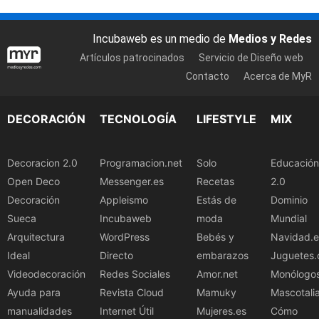
Incubaweb es un medio de
Medios y Redes
Artículos patrocinados
Servicio de Diseño web
Contacto
Acerca de MyR
DECORACIÓN
TECNOLOGÍA
LIFESTYLE
MIX
Decoracion 2.0
Programacion.net
Solo
Educación
Open Deco
Messenger.es
Recetas
2.0
Decoración
Appleismo
Estás de
Dominio
Sueca
Incubaweb
moda
Mundial
Arquitectura
WordPress
Bebés y
Navidad.e
Ideal
Directo
embarazos
Juguetes.
Videodecoración
Redes Sociales
Amor.net
Monólogo
Ayuda para
Revista Cloud
Mamuky
Mascotali
manualidades
Internet Útil
Mujeres.es
Cómo