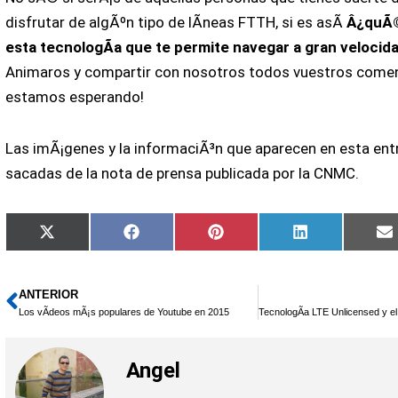
disfrutar de algÃºn tipo de lÃ­neas FTTH, si es asÃ­
Â¿quÃ©
esta tecnologÃ­a que te permite navegar a gran velocida
Animaros y compartir con nosotros todos vuestros comen
estamos esperando!
Las imÃ¡genes y la informaciÃ³n que aparecen en esta ent
sacadas de la nota de prensa publicada por la CNMC.
Compartir
Compartir
Compartir
Compartir
X
Facebook
Pinterest
LinkedIn
en
en
en
en
(Twitter)
ANTERIOR
Ant
Los vÃ­deos mÃ¡s populares de Youtube en 2015
Angel