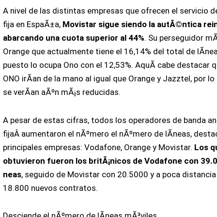
A nivel de las distintas empresas que ofrecen el servicio 
fija en EspaÃ±a,
Movistar sigue siendo la autÃ©ntica rei
abarcando una cuota superior al 44%
. Su perseguidor m
Orange que actualmente tiene el 16,14% del total de lÃ­neas
puesto lo ocupa Ono con el 12,53%. AquÃ­ cabe destacar 
ONO irÃ­an de la mano al igual que Orange y Jazztel, por lo 
se verÃ­an aÃºn mÃ¡s reducidas.
A pesar de estas cifras, todos los operadores de banda a
fijaÂ aumentaron el nÃºmero el nÃºmero de lÃ­neas, desta
principales empresas: Vodafone, Orange y Movistar.
Los q
obtuvieron fueron los britÃ¡nicos de Vodafone con 39.
neas
, seguido de Movistar con 20.5000 y a poca distanci
18.800 nuevos contratos.
Desciende el nÃºmero de lÃ­neas mÃ³viles