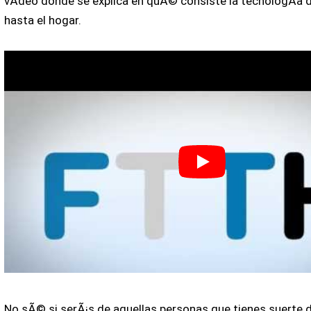
vÃ­deo donde se explica en quÃ© consiste la tecnologÃ­a d
hasta el hogar.
No sÃ© si serÃ¡s de aquellas personas que tienes suerte 