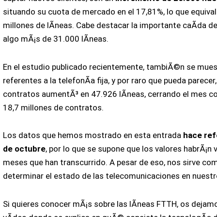
situando su cuota de mercado en el 17,81%, lo que equival
millones de lÃ­neas. Cabe destacar la importante caÃ­da d
algo mÃ¡s de 31.000 lÃ­neas.
En el estudio publicado recientemente, tambiÃ©n se mue
referentes a la telefonÃ­a fija, y por raro que pueda parece
contratos aumentÃ³ en 47.926 lÃ­neas, cerrando el mes c
18,7 millones de contratos.
Los datos que hemos mostrado en esta entrada
hace ref
de octubre
, por lo que se supone que los valores habrÃ¡n 
meses que han transcurrido. A pesar de eso, nos sirve co
determinar el estado de las telecomunicaciones en nuestr
Si quieres conocer mÃ¡s sobre las lÃ­neas FTTH, os dejamo