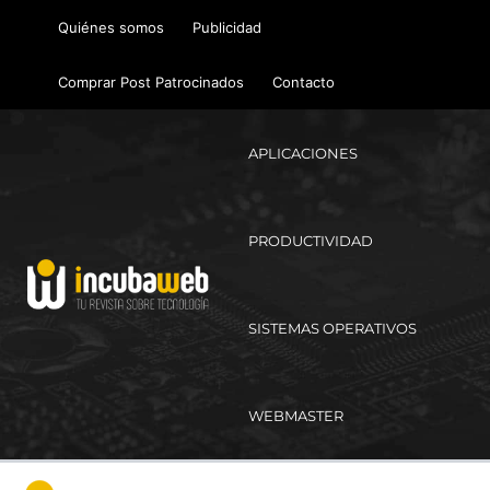
Ir
Quiénes somos
Publicidad
al
contenido
Comprar Post Patrocinados
Contacto
APLICACIONES
PRODUCTIVIDAD
SISTEMAS OPERATIVOS
WEBMASTER
Ma