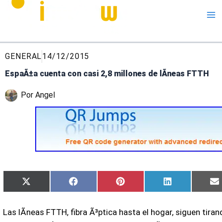
Me
GENERAL
14/12/2015
EspaÃ±a cuenta con casi 2,8 millones de lÃ­neas FTTH
Por
Angel
Compartir
Compartir
Compartir
Compartir
X
Facebook
Pinterest
LinkedIn
en
en
en
en
(Twitter)
Las lÃ­neas FTTH, fibra Ã³ptica hasta el hogar, siguen tiran