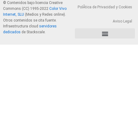
© Contenidos bajo licencia Creative
PolÃ­tica de Privacidad y Cookies
Commons (CC) 1995-2022
Color Vivo
Internet, SLU
(Medios y Redes online).
Otros contenidos se cita fuente.
Aviso Legal
Infraestructura cloud
servidores
dedicados
de Stackscale.
PolÃ­tica de Privacidad y Cookies