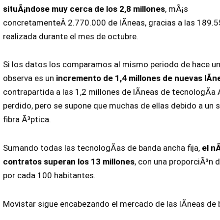
situÃ¡ndose muy cerca de los 2,8 millones
, mÃ¡s
concretamenteÂ 2.770.000 de lÃ­neas, gracias a las 189.5
realizada durante el mes de octubre.
Si los datos los comparamos al mismo periodo de hace un
observa es un
incremento de 1,4 millones de nuevas lÃ­
contrapartida a las 1,2 millones de lÃ­neas de tecnologÃ­a
perdido, pero se supone que muchas de ellas debido a un sa
fibra Ã³ptica.
Sumando todas las tecnologÃ­as de banda ancha fija,
el n
contratos superan los 13 millones
, con una proporciÃ³n d
por cada 100 habitantes.
Movistar sigue encabezando el mercado de las lÃ­neas de