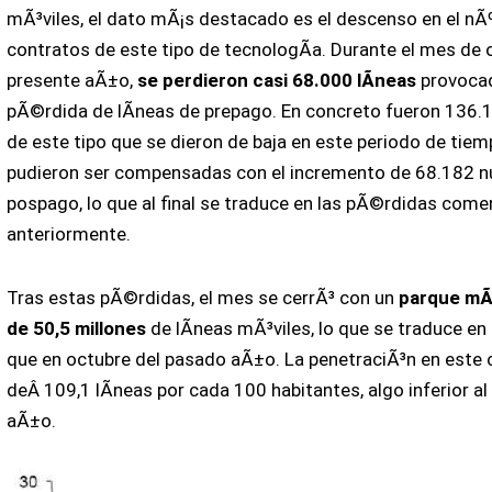
mÃ³viles, el dato mÃ¡s destacado es el descenso en el n
contratos de este tipo de tecnologÃ­a. Durante el mes de 
presente aÃ±o,
se perdieron casi 68.000 lÃ­neas
provocad
pÃ©rdida de lÃ­neas de prepago. En concreto fueron 136.1
de este tipo que se dieron de baja en este periodo de tiem
pudieron ser compensadas con el incremento de 68.182 nu
pospago, lo que al final se traduce en las pÃ©rdidas com
anteriormente.
Tras estas pÃ©rdidas, el mes se cerrÃ³ con un
parque mÃ³
de 50,5 millones
de lÃ­neas mÃ³viles, lo que se traduce e
que en octubre del pasado aÃ±o. La penetraciÃ³n en este 
deÂ 109,1 lÃ­neas por cada 100 habitantes, algo inferior al
aÃ±o.