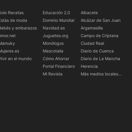
Solo Recetas
Educación 2.0
Albacete
Estás de moda
Dominio Mundial
Alcázar de San Juan
Bebés y embarazos
Navidad.es
Argamasilla
Amor.net
Juguetes.org
Campo de Criptana
Mamuky
Monólogos
Ciudad Real
Mujeres.es
Mascotalia
Diario de Cuenca
Vivir en el mundo
Cómo Ahorrar
Diario de La Mancha
Portal Financiero
Herencia
Mi Revista
Más medios locales...