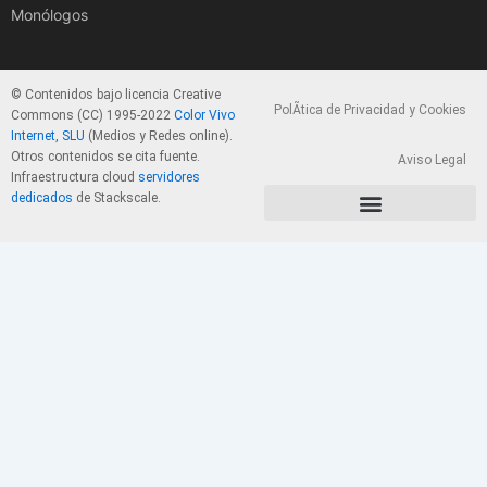
Monólogos
© Contenidos bajo licencia Creative
PolÃ­tica de Privacidad y Cookies
Commons (CC) 1995-2022
Color Vivo
Internet, SLU
(Medios y Redes online).
Otros contenidos se cita fuente.
Aviso Legal
Infraestructura cloud
servidores
dedicados
de Stackscale.
PolÃ­tica de Privacidad y Cookies