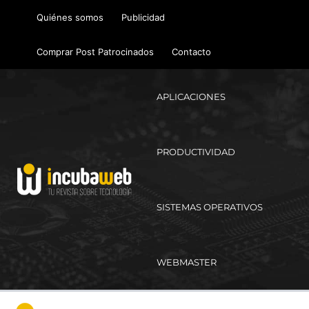
Ir
Quiénes somos
Publicidad
al
contenido
Comprar Post Patrocinados
Contacto
APLICACIONES
PRODUCTIVIDAD
SISTEMAS OPERATIVOS
WEBMASTER
Ma