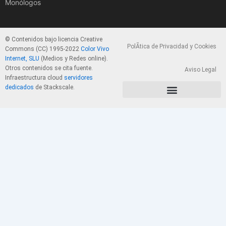
Monólogos
© Contenidos bajo licencia Creative
PolÃ­tica de Privacidad y Cookies
Commons (CC) 1995-2022
Color Vivo
Internet, SLU
(Medios y Redes online).
Otros contenidos se cita fuente.
Aviso Legal
Infraestructura cloud
servidores
dedicados
de Stackscale.
PolÃ­tica de Privacidad y Cookies