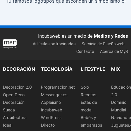
10 famosos logotipos que esconden un simbolismo ocul
Incubaweb es un medio de
Medios y Redes
Artículos patrocinados
Servicio de Diseño web
Contacto
Acerca de MyR
DECORACIÓN
TECNOLOGÍA
LIFESTYLE
MIX
Decoracion 2.0
Programacion.net
Solo
Educación
Open Deco
Messenger.es
Recetas
2.0
Decoración
Appleismo
Estás de
Dominio
Sueca
Incubaweb
moda
Mundial
Arquitectura
WordPress
Bebés y
Navidad.e
Ideal
Directo
embarazos
Juguetes.