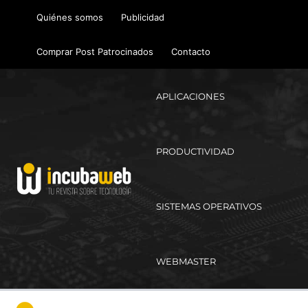
Ir
Quiénes somos
Publicidad
al
contenido
Comprar Post Patrocinados
Contacto
APLICACIONES
PRODUCTIVIDAD
SISTEMAS OPERATIVOS
WEBMASTER
Ma