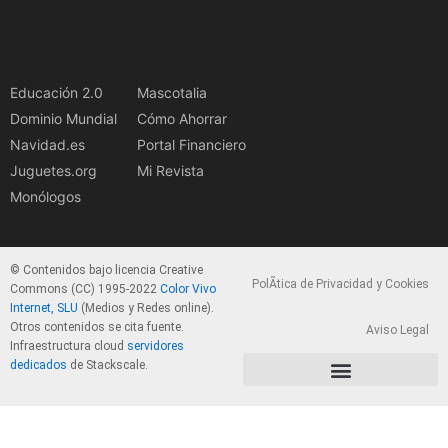
Educación 2.0
Mascotalia
Dominio Mundial
Cómo Ahorrar
Navidad.es
Portal Financiero
Juguetes.org
Mi Revista
Monólogos
© Contenidos bajo licencia Creative
PolÃ­tica de Privacidad y Cookies
Commons (CC) 1995-2022
Color Vivo
Internet, SLU
(Medios y Redes online).
Otros contenidos se cita fuente.
Aviso Legal
Infraestructura cloud
servidores
dedicados
de Stackscale.
PolÃ­tica de Privacidad y Cookies