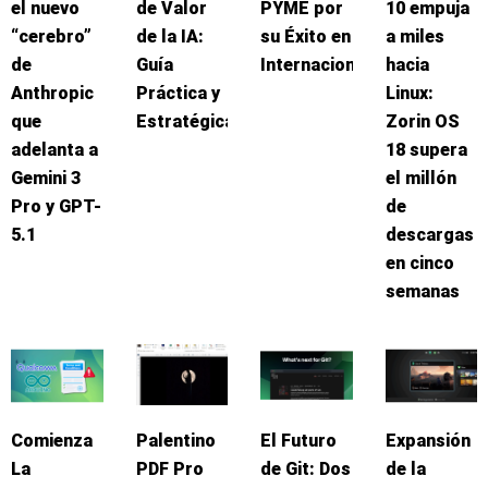
el nuevo
de Valor
PYME por
10 empuja
“cerebro”
de la IA:
su Éxito en
a miles
de
Guía
Internacionalización
hacia
Anthropic
Práctica y
Linux:
que
Estratégica
Zorin OS
adelanta a
18 supera
Gemini 3
el millón
Pro y GPT-
de
5.1
descargas
en cinco
semanas
Comienza
Palentino
El Futuro
Expansión
La
PDF Pro
de Git: Dos
de la