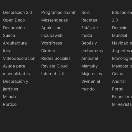
Decoracion 2.0
Programacion.net
Solo
Educación
Open Deco
Messenger.es
Recetas
2.0
Decoración
Appleismo
Estás de
Dominio
Sueca
Incubaweb
moda
Mundial
Arquitectura
WordPress
Bebés y
Navidad.e
Ideal
Directo
embarazos
Juguetes.
Videodecoración
Redes Sociales
Amor.net
Monólogo
Ayuda para
Revista Cloud
Mamuky
Mascotali
manualidades
Internet Útil
Mujeres.es
Cómo
Decoración y
Vivir en el
Ahorrar
jardines
mundo
Portal
Mimub
Financiero
Pórtico
Mi Revista