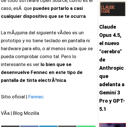
de todo software Open Source, como es el
caso, esÂ que
puedes portarlo a casi
cualquier dispositivo que se te ocurra
.
Claude
La mÃ¡quina del siguiente vÃ­deo es un
Opus 4.5,
prototipo y no tiene teclado en pantalla ni
el nuevo
hardware para ello, o al menos nada que se
“cerebro”
pueda comprobar como tal. Pero lo
de
interesante es ver
lo bien que se
Anthropic
desenvuelve Fennec en este tipo de
que
pantalla de tinta electrÃ³nica
.
adelanta a
Gemini 3
Sitio oficial |
Fennec
Pro y GPT-
5.1
VÃ­a | Blog Mozilla