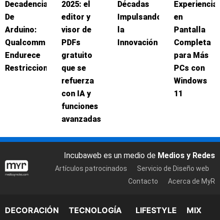
Decadencia
2025: el
Décadas
Experiencia
De
editor y
Impulsando
en
Arduino:
visor de
la
Pantalla
Qualcomm
PDFs
Innovación
Completa
Endurece
gratuito
para Más
Restricciones
que se
PCs con
refuerza
Windows
con IA y
11
funciones
avanzadas
Incubaweb es un medio de
Medios y Redes
Artículos patrocinados
Servicio de Diseño web
Contacto
Acerca de MyR
DECORACIÓN
TECNOLOGÍA
LIFESTYLE
MIX