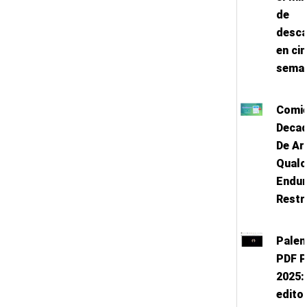
de
desc
en ci
sema
Comie
Decad
De Ar
Qual
Endu
Restr
Palen
PDF P
2025: 
editor