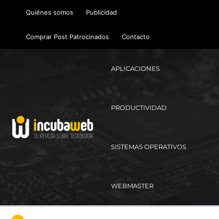
Ir
Quiénes somos
Publicidad
al
contenido
Comprar Post Patrocinados
Contacto
APLICACIONES
PRODUCTIVIDAD
SISTEMAS OPERATIVOS
WEBMASTER
Ma