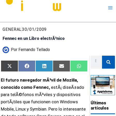
Me
GENERAL
30/01/2009
Fennec en un Libro electrÃ³nico
Por
Fernando Tellado
Buscar
Compartir
Compartir
Compartir
Compartir
Compartir
X
Facebook
LinkedIn
Email
WhatsApp
en
en
en
en
en
(Twitter)
El futuro navegador mÃ³vil de Mozilla,
conocido como Fennec,
estÃ¡ diseÃ±ado
para telÃ©fonos mÃ³viles y dispositivos
portÃ¡tiles que funcionen con Windows
Últimos
artículos
Mobile, Linux y Symbian. Pero lo interesante