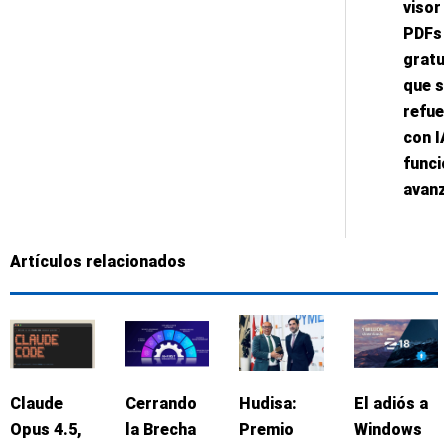
visor
PDFs
gratu
que s
refue
con I
funci
avan
Artículos relacionados
Claude
Cerrando
Hudisa:
El adiós a
Opus 4.5,
la Brecha
Premio
Windows