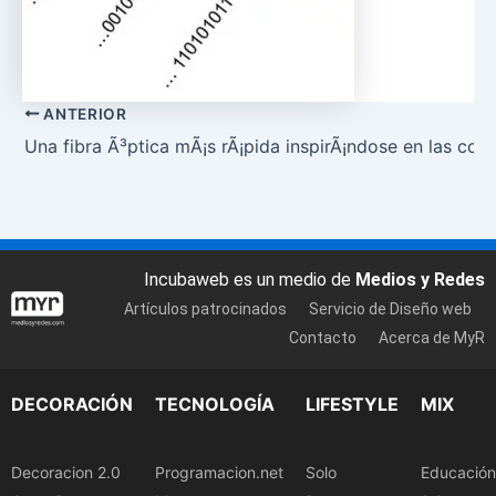
ANTERIOR
Una fibra Ã³ptica mÃ¡s rÃ¡pida inspirÃ¡ndose en las con
Incubaweb es un medio de
Medios y Redes
Artículos patrocinados
Servicio de Diseño web
Contacto
Acerca de MyR
DECORACIÓN
TECNOLOGÍA
LIFESTYLE
MIX
Decoracion 2.0
Programacion.net
Solo
Educación