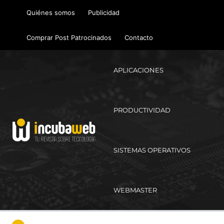
Ir
Quiénes somos
Publicidad
al
contenido
Comprar Post Patrocinados
Contacto
APLICACIONES
PRODUCTIVIDAD
SISTEMAS OPERATIVOS
WEBMASTER
Ma