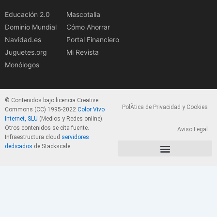
Educación 2.0
Mascotalia
Dominio Mundial
Cómo Ahorrar
Navidad.es
Portal Financiero
Juguetes.org
Mi Revista
Monólogos
© Contenidos bajo licencia Creative
PolÃ­tica de Privacidad y Cookies
Commons (CC) 1995-2022
Color Vivo
Internet, SLU
(Medios y Redes online).
Otros contenidos se cita fuente.
Aviso Legal
Infraestructura cloud
servidores
dedicados
de Stackscale.
PolÃ­tica de Privacidad y Cookies