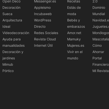
Open Deco
Messenger.es
Recetas
2.0
Decoración
Appleismo
Estás de
Dominio
Sueca
Incubaweb
moda
Mundial
Arquitectura
WordPress
Bebés y
Navidad.e
Ideal
Directo
embarazos
Juguetes.
Videodecoración
Redes Sociales
Amor.net
Monólogo
Ayuda para
Revista Cloud
Mamuky
Mascotali
manualidades
Internet Útil
Mujeres.es
Cómo
Decoración y
Vivir en el
Ahorrar
jardines
mundo
Portal
Mimub
Financiero
Pórtico
Mi Revista