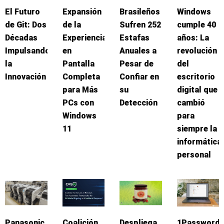
El Futuro
Expansión
Brasileños
Windows
de Git: Dos
de la
Sufren 252
cumple 40
Décadas
Experiencia
Estafas
años: La
Impulsando
en
Anuales a
revolución
la
Pantalla
Pesar de
del
Innovación
Completa
Confiar en
escritorio
para Más
su
digital que
PCs con
Detección
cambió
Windows
para
11
siempre la
informática
personal
Panasonic
Coalición
Despliega
1Password: