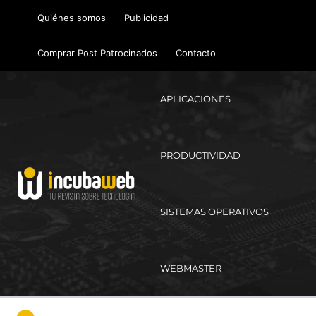
Ir
Quiénes somos
Publicidad
al
contenido
Comprar Post Patrocinados
Contacto
APLICACIONES
PRODUCTIVIDAD
SISTEMAS OPERATIVOS
WEBMASTER
Ma