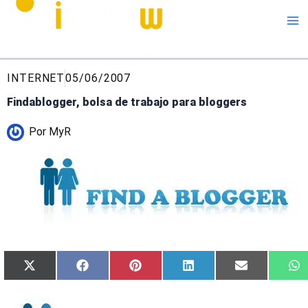
Me
INTERNET
05/06/2007
Findablogger, bolsa de trabajo para bloggers
Por
MyR
Compartir
Compartir
Compartir
Compartir
Compartir
C
X
Facebook
Pinterest
LinkedIn
Email
W
en
en
en
en
en
e
(Twitter)