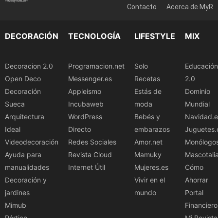
Contacto
Acerca de MyR
DECORACIÓN
TECNOLOGÍA
LIFESTYLE
MIX
Decoracion 2.0
Programacion.net
Solo
Educación
Open Deco
Messenger.es
Recetas
2.0
Decoración
Appleismo
Estás de
Dominio
Sueca
Incubaweb
moda
Mundial
Arquitectura
WordPress
Bebés y
Navidad.e
Ideal
Directo
embarazos
Juguetes.
Videodecoración
Redes Sociales
Amor.net
Monólogo
Ayuda para
Revista Cloud
Mamuky
Mascotali
manualidades
Internet Útil
Mujeres.es
Cómo
Decoración y
Vivir en el
Ahorrar
jardines
mundo
Portal
Mimub
Financiero
Pórtico
Mi Revista