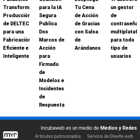
Transforma
para la IA
Tu Cena
un gestor
Producción
Segura
de Acción
de
de DELTEC
Publica
de Gracias
contraseña
para una
Dos
con Salsa
multiplataf
Fabricación
Marcos de
de
para todo
Eficiente e
Acción
Arándanos
tipo de
Inteligente
para
usuarios
Firmado
de
Modelos e
Incidentes
de
Respuesta
Incubaweb es un medio de
Medios y Redes
Artículos patrocinados
Servicio de Diseño web