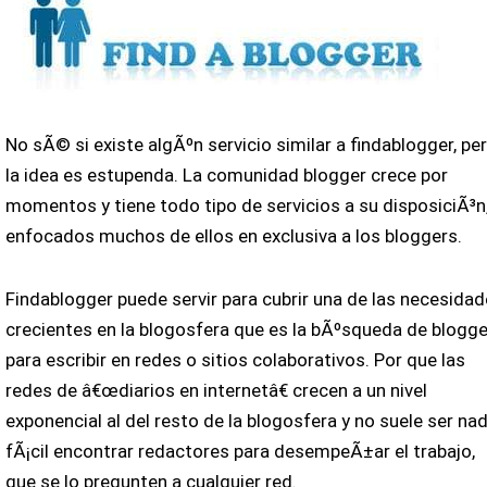
No sÃ© si existe algÃºn servicio similar a findablogger, pe
la idea es estupenda. La comunidad blogger crece por
momentos y tiene todo tipo de servicios a su disposiciÃ³n
enfocados muchos de ellos en exclusiva a los bloggers.
Findablogger puede servir para cubrir una de las necesida
crecientes en la blogosfera que es la bÃºsqueda de blogg
para escribir en redes o sitios colaborativos. Por que las
redes de â€œdiarios en internetâ€ crecen a un nivel
exponencial al del resto de la blogosfera y no suele ser na
fÃ¡cil encontrar redactores para desempeÃ±ar el trabajo,
que se lo pregunten a cualquier red.