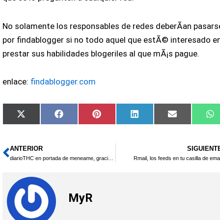
No solamente los responsables de redes deberÃ­an pasars
por findablogger si no todo aquel que estÃ© interesado e
prestar sus habilidades blogeriles al que mÃ¡s pague.
enlace:
findablogger.com
Compartir
Compartir
Compartir
Compartir
Compartir
C
X
Facebook
Pinterest
LinkedIn
Email
W
en
en
en
en
en
e
(Twitter)
ANTERIOR
SIGUIENT
Ant
diarioTHC en portada de meneame, gracias a todos
Rmail, los feeds en tu casilla de emai
MyR