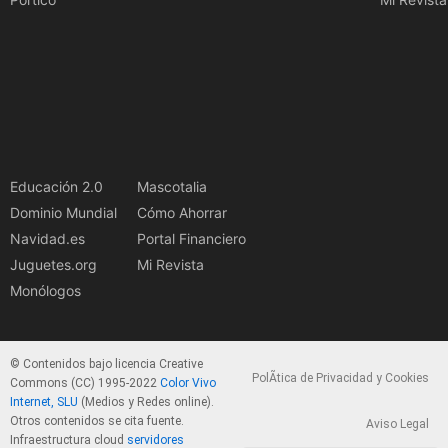
Educación 2.0
Mascotalia
Dominio Mundial
Cómo Ahorrar
Navidad.es
Portal Financiero
Juguetes.org
Mi Revista
Monólogos
© Contenidos bajo licencia Creative
PolÃ­tica de Privacidad y Cookies
Commons (CC) 1995-2022
Color Vivo
Internet, SLU
(Medios y Redes online).
Otros contenidos se cita fuente.
Aviso Legal
Infraestructura cloud
servidores