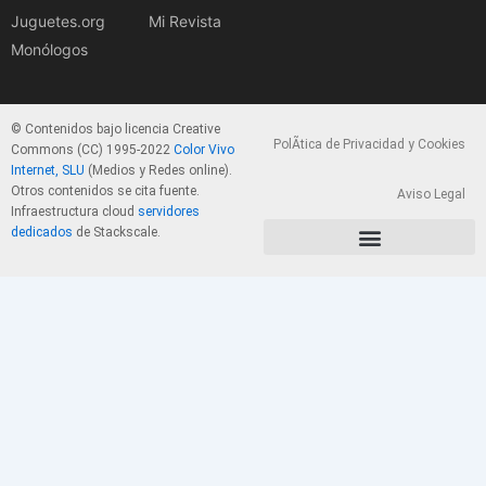
Juguetes.org
Mi Revista
Monólogos
© Contenidos bajo licencia Creative
PolÃ­tica de Privacidad y Cookies
Commons (CC) 1995-2022
Color Vivo
Internet, SLU
(Medios y Redes online).
Otros contenidos se cita fuente.
Aviso Legal
Infraestructura cloud
servidores
dedicados
de Stackscale.
PolÃ­tica de Privacidad y Cookies