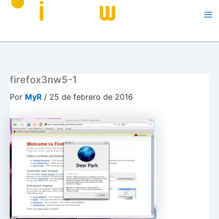
Me
firefox3nw5-1
Por
MyR
/
25 de febrero de 2016