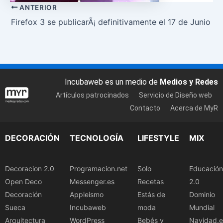
ANTERIOR
Firefox 3 se publicarÃ¡ definitivamente el 17 de Junio
Incubaweb es un medio de
Medios y Redes
Artículos patrocinados
Servicio de Diseño web
Contacto
Acerca de MyR
DECORACIÓN
TECNOLOGÍA
LIFESTYLE
MIX
Decoracion 2.0
Programacion.net
Solo
Educación
Open Deco
Messenger.es
Recetas
2.0
Decoración
Appleismo
Estás de
Dominio
Sueca
Incubaweb
moda
Mundial
Arquitectura
WordPress
Bebés y
Navidad.e