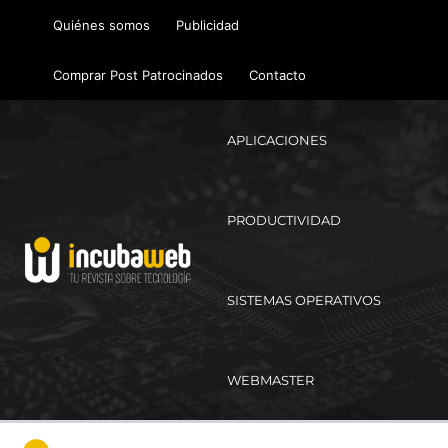
Ir
Quiénes somos
Publicidad
al
contenido
Comprar Post Patrocinados
Contacto
APLICACIONES
PRODUCTIVIDAD
SISTEMAS OPERATIVOS
WEBMASTER
Ma