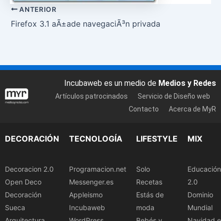
ANTERIOR
Firefox 3.1 aÃ±ade navegaciÃ³n privada
Incubaweb es un medio de
Medios y Redes
Artículos patrocinados
Servicio de Diseño web
Contacto
Acerca de MyR
DECORACIÓN
TECNOLOGÍA
LIFESTYLE
MIX
Decoracion 2.0
Programacion.net
Solo
Educación
Open Deco
Messenger.es
Recetas
2.0
Decoración
Appleismo
Estás de
Dominio
Sueca
Incubaweb
moda
Mundial
Arquitectura
WordPress
Bebés y
Navidad.e