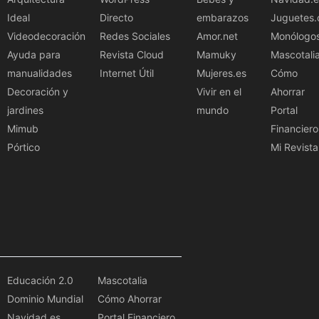
Ideal
Directo
embarazos
Juguetes.
Videodecoración
Redes Sociales
Amor.net
Monólogo
Ayuda para
Revista Cloud
Mamuky
Mascotali
manualidades
Internet Útil
Mujeres.es
Cómo
Decoración y
Vivir en el
Ahorrar
jardines
mundo
Portal
Mimub
Financiero
Pórtico
Mi Revista
Educación 2.0
Mascotalia
Dominio Mundial
Cómo Ahorrar
Navidad.es
Portal Financiero