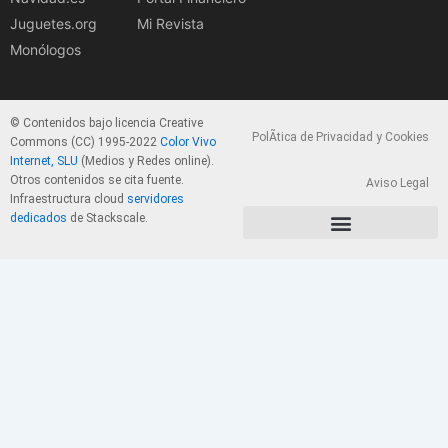
Juguetes.org
Mi Revista
Monólogos
© Contenidos bajo licencia Creative
PolÃ­tica de Privacidad y Cookies
Commons (CC) 1995-2022
Color Vivo
Internet, SLU
(Medios y Redes online).
Otros contenidos se cita fuente.
Aviso Legal
Infraestructura cloud
servidores
dedicados
de Stackscale.
PolÃ­tica de Privacidad y Cookies