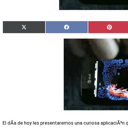
Compartir
Compartir
Compar
X
Facebook
Pintere
en
en
en
(Twitter)
El dÃ­a de hoy les presentaremos una curiosa aplicaciÃ³n 