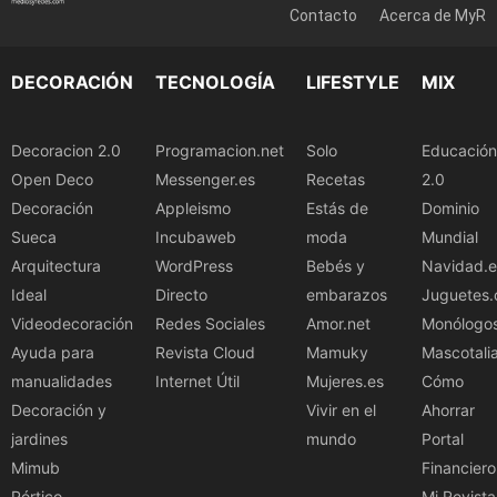
Contacto
Acerca de MyR
DECORACIÓN
TECNOLOGÍA
LIFESTYLE
MIX
Decoracion 2.0
Programacion.net
Solo
Educación
Open Deco
Messenger.es
Recetas
2.0
Decoración
Appleismo
Estás de
Dominio
Sueca
Incubaweb
moda
Mundial
Arquitectura
WordPress
Bebés y
Navidad.e
Ideal
Directo
embarazos
Juguetes.
Videodecoración
Redes Sociales
Amor.net
Monólogo
Ayuda para
Revista Cloud
Mamuky
Mascotali
manualidades
Internet Útil
Mujeres.es
Cómo
Decoración y
Vivir en el
Ahorrar
jardines
mundo
Portal
Mimub
Financiero
Pórtico
Mi Revista