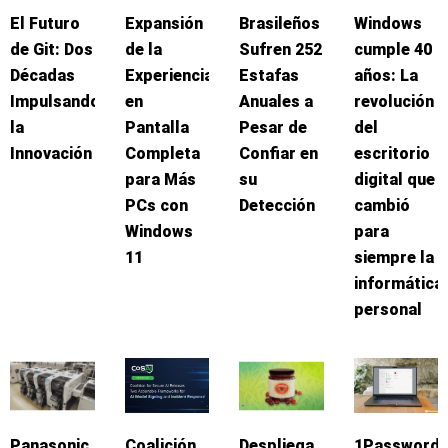
El Futuro
Expansión
Brasileños
Windows
de Git: Dos
de la
Sufren 252
cumple 40
Décadas
Experiencia
Estafas
años: La
Impulsando
en
Anuales a
revolución
la
Pantalla
Pesar de
del
Innovación
Completa
Confiar en
escritorio
para Más
su
digital que
PCs con
Detección
cambió
Windows
para
11
siempre la
informática
personal
Panasonic
Coalición
Despliega
1Password: