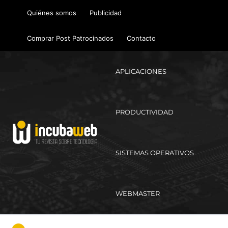
Ir
Quiénes somos
Publicidad
al
contenido
Comprar Post Patrocinados
Contacto
APLICACIONES
PRODUCTIVIDAD
SISTEMAS OPERATIVOS
WEBMASTER
Ma