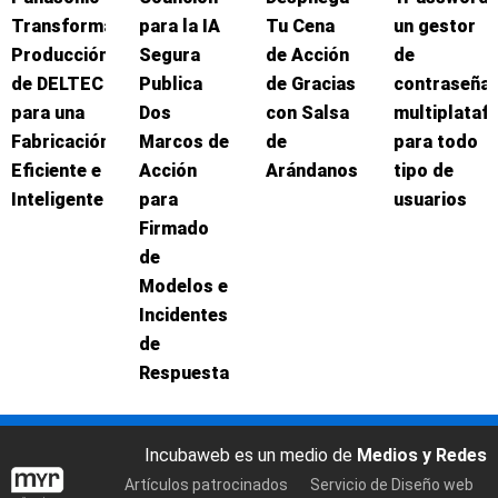
Transforma
para la IA
Tu Cena
un gestor
Producción
Segura
de Acción
de
de DELTEC
Publica
de Gracias
contraseña
para una
Dos
con Salsa
multiplataf
Fabricación
Marcos de
de
para todo
Eficiente e
Acción
Arándanos
tipo de
Inteligente
para
usuarios
Firmado
de
Modelos e
Incidentes
de
Respuesta
Incubaweb es un medio de
Medios y Redes
Artículos patrocinados
Servicio de Diseño web