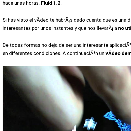
hace unas horas:
Fluid 1.2
.
Si has visto el vÃ­deo te habrÃ¡s dado cuenta que es una 
interesantes por unos instantes y que nos llevarÃ¡ a
no ut
De todas formas no deja de ser una interesante aplicaciÃ
en diferentes condiciones. A continuaciÃ³n un
vÃ­deo dem