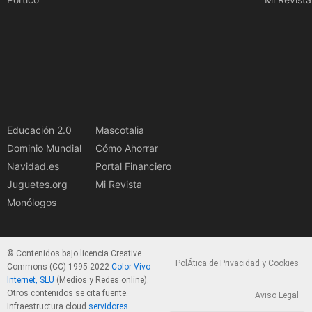
Educación 2.0
Mascotalia
Dominio Mundial
Cómo Ahorrar
Navidad.es
Portal Financiero
Juguetes.org
Mi Revista
Monólogos
© Contenidos bajo licencia Creative
PolÃ­tica de Privacidad y Cookies
Commons (CC) 1995-2022
Color Vivo
Internet, SLU
(Medios y Redes online).
Otros contenidos se cita fuente.
Aviso Legal
Infraestructura cloud
servidores