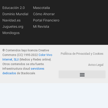
Educación 2.0
Mascotalia
Dominio Mundial
Cómo Ahorrar
Navidad.es
Portal Financiero
Juguetes.org
Mi Revista
Monólogos
© Contenidos bajo licencia Creative
PolÃ­tica de Privacidad y Cookies
Commons (CC) 1995-2022
Color Vivo
Internet, SLU
(Medios y Redes online).
Otros contenidos se cita fuente.
Aviso Legal
Infraestructura cloud
servidores
dedicados
de Stackscale.
PolÃ­tica de Privacidad y Cookies