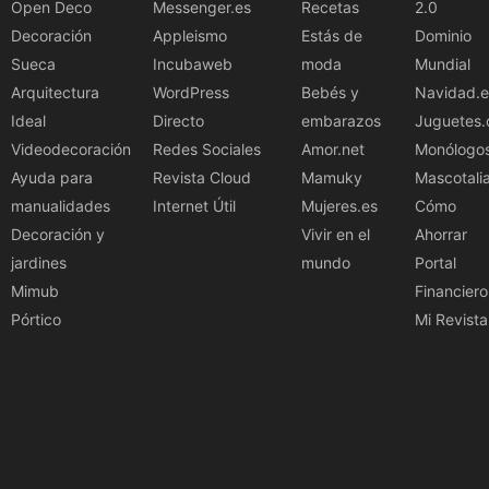
Open Deco
Messenger.es
Recetas
2.0
Decoración
Appleismo
Estás de
Dominio
Sueca
Incubaweb
moda
Mundial
Arquitectura
WordPress
Bebés y
Navidad.e
Ideal
Directo
embarazos
Juguetes.
Videodecoración
Redes Sociales
Amor.net
Monólogo
Ayuda para
Revista Cloud
Mamuky
Mascotali
manualidades
Internet Útil
Mujeres.es
Cómo
Decoración y
Vivir en el
Ahorrar
jardines
mundo
Portal
Mimub
Financiero
Pórtico
Mi Revista