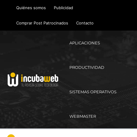
Ir
Quiénes somos
Publicidad
al
contenido
Comprar Post Patrocinados
Contacto
APLICACIONES
PRODUCTIVIDAD
SISTEMAS OPERATIVOS
WEBMASTER
Ma