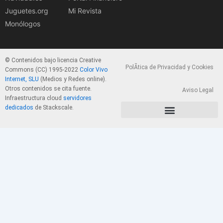
Juguetes.org
Mi Revista
Monólogos
© Contenidos bajo licencia Creative
PolÃ­tica de Privacidad y Cookies
Commons (CC) 1995-2022
Color Vivo
Internet, SLU
(Medios y Redes online).
Otros contenidos se cita fuente.
Aviso Legal
Infraestructura cloud
servidores
dedicados
de Stackscale.
PolÃ­tica de Privacidad y Cookies