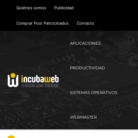
Ir
Quiénes somos
Publicidad
al
contenido
Comprar Post Patrocinados
Contacto
APLICACIONES
PRODUCTIVIDAD
SISTEMAS OPERATIVOS
WEBMASTER
Ma