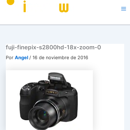
Me
fuji-finepix-s2800hd-18x-zoom-0
Por
Angel
/
16 de noviembre de 2016