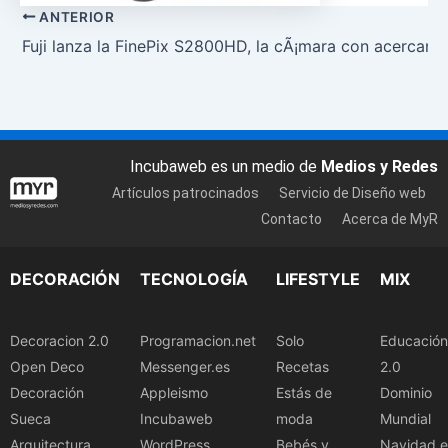
ANTERIOR
Fuji lanza la FinePix S2800HD, la cÃ¡mara con acerca
Incubaweb es un medio de
Medios y Redes
Artículos patrocinados
Servicio de Diseño web
Contacto
Acerca de MyR
DECORACIÓN
TECNOLOGÍA
LIFESTYLE
MIX
Decoracion 2.0
Programacion.net
Solo
Educación
Open Deco
Messenger.es
Recetas
2.0
Decoración
Appleismo
Estás de
Dominio
Sueca
Incubaweb
moda
Mundial
Arquitectura
WordPress
Bebés y
Navidad.e