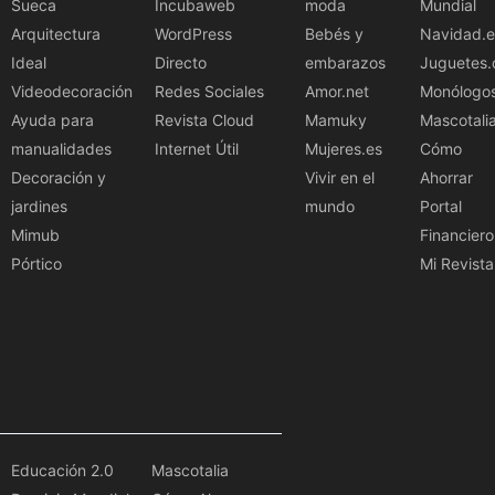
Sueca
Incubaweb
moda
Mundial
Arquitectura
WordPress
Bebés y
Navidad.e
Ideal
Directo
embarazos
Juguetes.
Videodecoración
Redes Sociales
Amor.net
Monólogo
Ayuda para
Revista Cloud
Mamuky
Mascotali
manualidades
Internet Útil
Mujeres.es
Cómo
Decoración y
Vivir en el
Ahorrar
jardines
mundo
Portal
Mimub
Financiero
Pórtico
Mi Revista
Educación 2.0
Mascotalia