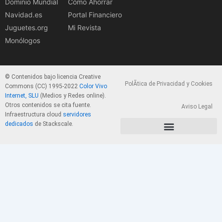
Dominio Mundial
Cómo Ahorrar
Navidad.es
Portal Financiero
Juguetes.org
Mi Revista
Monólogos
© Contenidos bajo licencia Creative
PolÃ­tica de Privacidad y Cookies
Commons (CC) 1995-2022
Color Vivo
Internet, SLU
(Medios y Redes online).
Otros contenidos se cita fuente.
Aviso Legal
Infraestructura cloud
servidores
dedicados
de Stackscale.
PolÃ­tica de Privacidad y Cookies