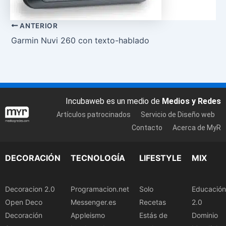
ANTERIOR
Garmin Nuvi 260 con texto-hablado
Incubaweb es un medio de
Medios y Redes
Artículos patrocinados
Servicio de Diseño web
Contacto
Acerca de MyR
DECORACIÓN
TECNOLOGÍA
LIFESTYLE
MIX
Decoracion 2.0
Programacion.net
Solo
Educación
Open Deco
Messenger.es
Recetas
2.0
Decoración
Appleismo
Estás de
Dominio