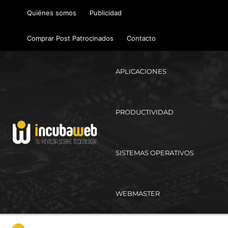
Ir
Quiénes somos
Publicidad
al
contenido
Comprar Post Patrocinados
Contacto
APLICACIONES
PRODUCTIVIDAD
SISTEMAS OPERATIVOS
WEBMASTER
Ma