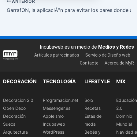
ANTERIOR
GarrafON, la aplicaciÃ³n para evitar los bares donde si
Incubaweb es un medio de
Medios y Redes
Artículos patrocinados
Servicio de Diseño web
Contacto
Acerca de MyR
DECORACIÓN
TECNOLOGÍA
LIFESTYLE
MIX
Decoracion 2.0
Programacion.net
Solo
Educación
Open Deco
Messenger.es
Recetas
2.0
Decoración
Appleismo
Estás de
Dominio
Sueca
Incubaweb
moda
Mundial
Arquitectura
WordPress
Bebés y
Navidad.e