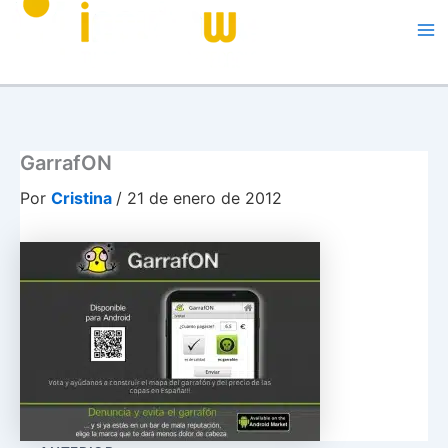
Me
GarrafON
Por
Cristina
/
21 de enero de 2012