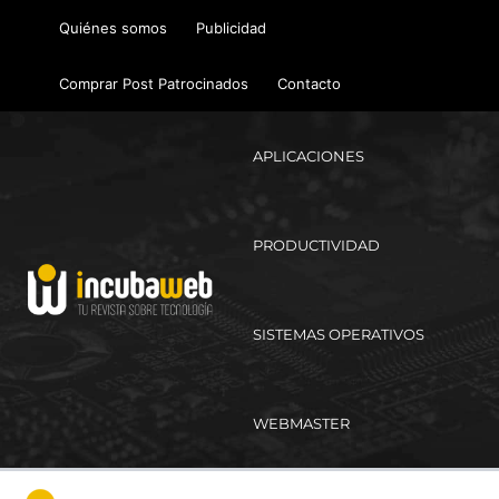
Ir
Quiénes somos
Publicidad
al
contenido
Comprar Post Patrocinados
Contacto
APLICACIONES
PRODUCTIVIDAD
SISTEMAS OPERATIVOS
WEBMASTER
Ma