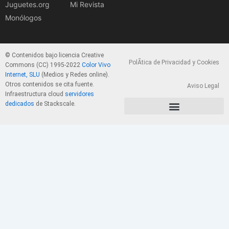
Juguetes.org
Mi Revista
Monólogos
© Contenidos bajo licencia Creative
PolÃ­tica de Privacidad y Cookies
Commons (CC) 1995-2022
Color Vivo
Internet, SLU
(Medios y Redes online).
Otros contenidos se cita fuente.
Aviso Legal
Infraestructura cloud
servidores
dedicados
de Stackscale.
PolÃ­tica de Privacidad y Cookies