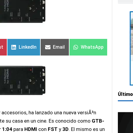
tir
tir
Compartir
Compartir
Compartir
Compartir
Compartir
Compartir
en
en
en
en
en
en
st
LinkedIn
Email
WhatsApp
Último
accesorios, ha lanzado una nueva versiÃ³n
rte su casa en un cine. Es conocido como
GTB-
r 1:04
para
HDMI
con
FST
y
3D
. El mismo es un