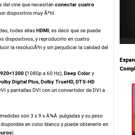
s del cine que necesitan
conectar cuatro
un dispositivo muy Ãºtil.
idas, todas ellas
HDMI
, es decir que se puede
s dispositivos, y reproducirlo en cuatro
cir la resoluciÃ³n y sin perjudicar la calidad del
Expan
Compl
920×1200 (
1080p a 60 Hz),
Deep Color
y
Dolby Digital Plus, Dolby TrueHD, DTS-HD
DVI
y pantallas DVI
con un convertidor de DVI
a
s medidas son 3 x 9 x Â¾Â pulgadas y su peso
 disponible en color blanco y puede obtenerlo en
euros
).