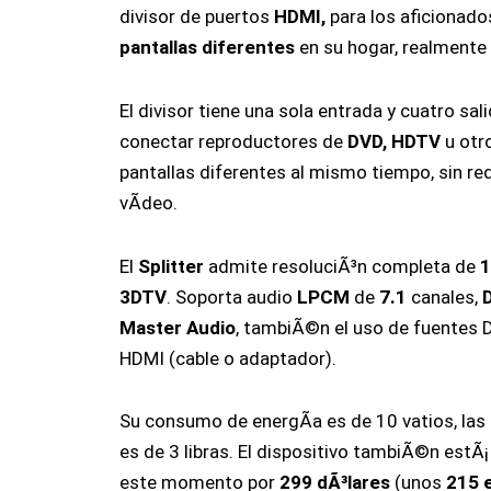
divisor de puertos
HDMI,
para los aficionado
pantallas diferentes
en su hogar, realmente 
El divisor tiene una sola entrada y cuatro sal
conectar reproductores de
DVD, HDTV
u otro
pantallas diferentes al mismo tiempo, sin redu
vÃ­deo.
El
Splitter
admite resoluciÃ³n completa de
1
3DTV
. Soporta audio
LPCM
de
7.1
canales,
Master Audio
, tambiÃ©n el uso de fuentes 
HDMI
(cable o adaptador).
Su consumo de energÃ­a es de 10 vatios, la
es de 3 libras. El dispositivo tambiÃ©n estÃ¡
este momento por
299 dÃ³lares
(unos
215 