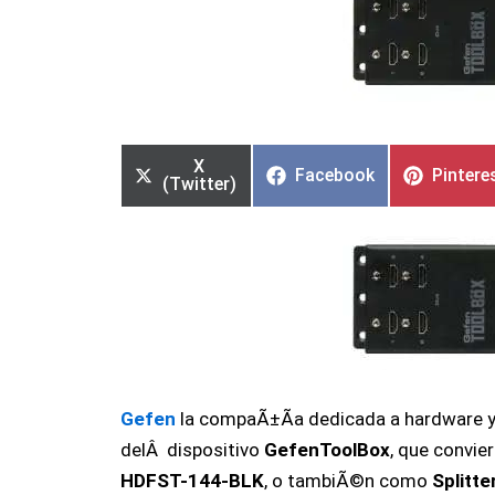
Compartir
Compartir
Compartir
Compartir
Compar
Compar
en
en
en
en
en
en
X
Facebook
Pintere
(Twitter)
Gefen
la compaÃ±Ã­a dedicada a hardware y 
delÂ dispositivo
GefenToolBox
, que convie
HDFST-144-BLK
, o tambiÃ©n como
Splitte