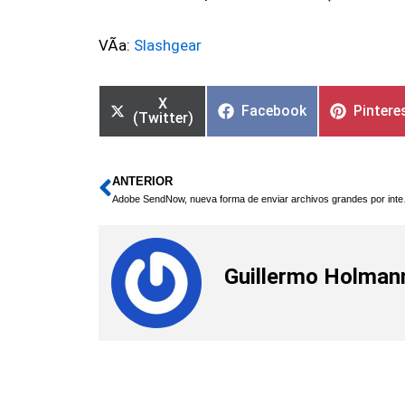
VÃ­a:
Slashgear
X
Facebook
Pintere
(Twitter)
ANTERIOR
Ant
Adobe Send
Guillermo Holman