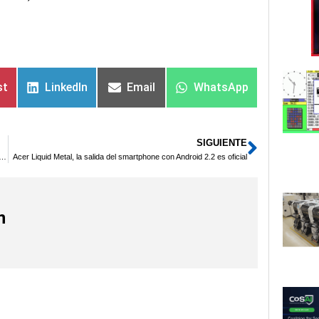
st
LinkedIn
Email
WhatsApp
SIGUIENTE
Siguie
Now, nueva forma de enviar archivos grandes por internet
Acer Liquid Metal, la salida del smartphone con Android 2.2 es oficial
n