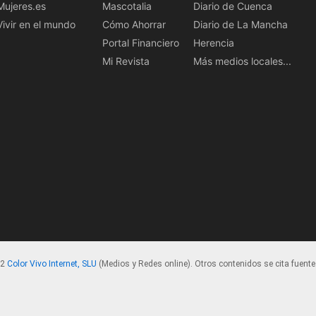
Mujeres.es
Mascotalia
Diario de Cuenca
Vivir en el mundo
Cómo Ahorrar
Diario de La Mancha
Portal Financiero
Herencia
Mi Revista
Más medios locales...
22
Color Vivo Internet, SLU
(Medios y Redes online). Otros contenidos se cita fuente.