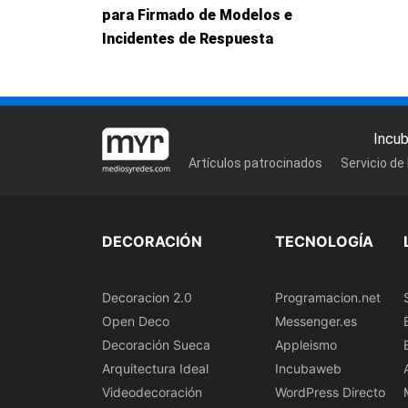
para Firmado de Modelos e
Incidentes de Respuesta
Incu
Artículos patrocinados
Servicio de
DECORACIÓN
TECNOLOGÍA
Decoracion 2.0
Programacion.net
Open Deco
Messenger.es
Decoración Sueca
Appleismo
Arquitectura Ideal
Incubaweb
Videodecoración
WordPress Directo