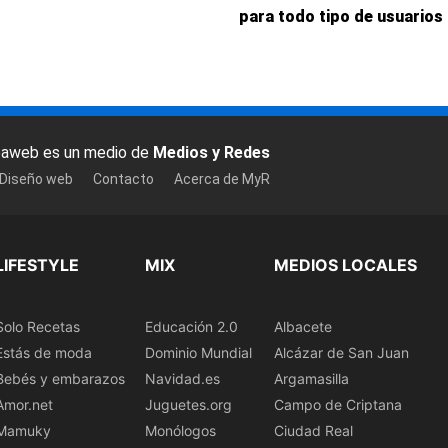
para todo tipo de usuarios
baweb es un medio de
Medios y Redes
 Diseño web
Contacto
Acerca de MyR
LIFESTYLE
MIX
MEDIOS LOCALES
Solo Recetas
Educación 2.0
Albacete
Estás de moda
Dominio Mundial
Alcázar de San Juan
Bebés y embarazos
Navidad.es
Argamasilla
Amor.net
Juguetes.org
Campo de Criptana
Mamuky
Monólogos
Ciudad Real