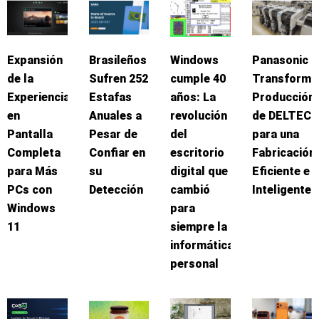
Expansión
Brasileños
Windows
Panasonic
de la
Sufren 252
cumple 40
Transforma
Experiencia
Estafas
años: La
Producción
en
Anuales a
revolución
de DELTEC
Pantalla
Pesar de
del
para una
Completa
Confiar en
escritorio
Fabricación
para Más
su
digital que
Eficiente e
PCs con
Detección
cambió
Inteligente
Windows
para
11
siempre la
informática
personal