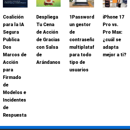
Coalición
Despliega
1Password:
iPhone 17
para la IA
Tu Cena
un gestor
Pro vs.
Segura
de Acción
de
Pro Max:
Publica
de Gracias
contraseñas
¿cuál se
Dos
con Salsa
multiplataforma
adapta
Marcos de
de
para todo
mejor a ti?
Acción
Arándanos
tipo de
para
usuarios
Firmado
de
Modelos e
Incidentes
de
Respuesta