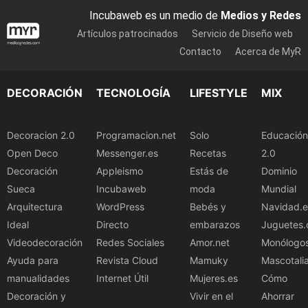
Incubaweb es un medio de
Medios y Redes
Artículos patrocinados
Servicio de Diseño web
Contacto
Acerca de MyR
DECORACIÓN
TECNOLOGÍA
LIFESTYLE
MIX
Decoracion 2.0
Programacion.net
Solo
Educación
Open Deco
Messenger.es
Recetas
2.0
Decoración
Appleismo
Estás de
Dominio
Sueca
Incubaweb
moda
Mundial
Arquitectura
WordPress
Bebés y
Navidad.e
Ideal
Directo
embarazos
Juguetes.
Videodecoración
Redes Sociales
Amor.net
Monólogo
Ayuda para
Revista Cloud
Mamuky
Mascotali
manualidades
Internet Útil
Mujeres.es
Cómo
Decoración y
Vivir en el
Ahorrar