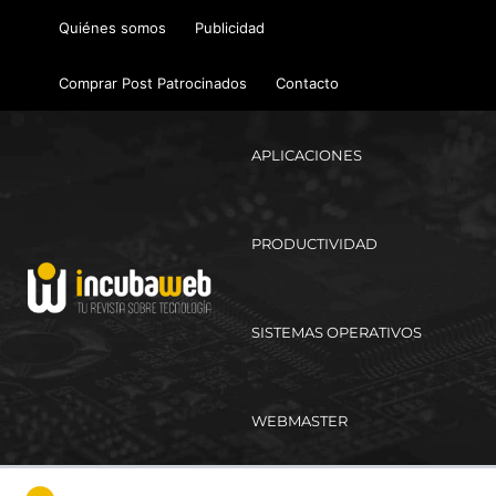
Ir
Quiénes somos
Publicidad
al
contenido
Comprar Post Patrocinados
Contacto
APLICACIONES
PRODUCTIVIDAD
SISTEMAS OPERATIVOS
WEBMASTER
Ma