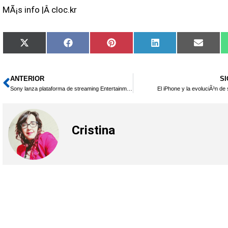
MÃ¡s info |Â cloc.kr
Compartir
Compartir
Compartir
Compartir
Compar
X
Facebook
Pinterest
LinkedIn
Email
en
en
en
en
en
(Twitter)
ANTERIOR
S
Ant
Sony lanza plataforma de streaming Entertainment Network
El iPhone y la evoluciÃ³n d
Cristina