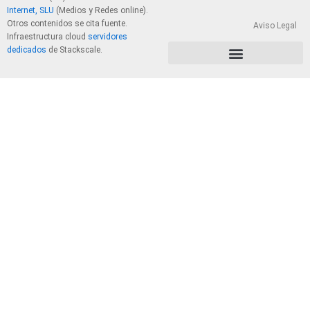
Internet, SLU
(Medios y Redes online).
Otros contenidos se cita fuente.
Aviso Legal
Infraestructura cloud
servidores
dedicados
de Stackscale.
PolÃ­tica de Privacidad y Cookies