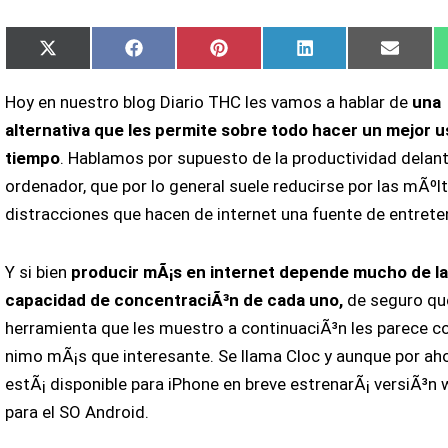
Compartir
Compartir
Compartir
Compartir
Compar
X
Facebook
Pinterest
LinkedIn
Email
en
en
en
en
en
(Twitter)
Hoy en nuestro blog Diario THC les vamos a hablar de
una
alternativa que les permite sobre todo hacer un mejor u
tiempo
. Hablamos por supuesto de la productividad delant
ordenador, que por lo general suele reducirse por las mÃºlt
distracciones que hacen de internet una fuente de entrete
Y si bien
producir mÃ¡s en internet
depende mucho de l
capacidad de concentraciÃ³n de cada uno,
de seguro qu
herramienta que les muestro a continuaciÃ³n les parece
nimo mÃ¡s que interesante. Se llama Cloc y aunque por ah
estÃ¡ disponible para iPhone en breve estrenarÃ¡ versiÃ³n 
para el SO Android.