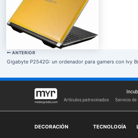
ANTERIOR
Gigabyte P2542G: un ordenador para gamers con Ivy B
Incu
Artículos patrocinados
Servicio de
DECORACIÓN
TECNOLOGÍA