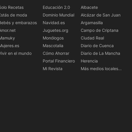
Solo Recetas
Educación 2.0
Albacete
Estás de moda
Dominio Mundial
Alcázar de San Juan
Bebés y embarazos
Navidad.es
Argamasilla
Amor.net
Juguetes.org
Campo de Criptana
Mamuky
Monólogos
Ciudad Real
Mujeres.es
Mascotalia
Diario de Cuenca
Vivir en el mundo
Cómo Ahorrar
Diario de La Mancha
Portal Financiero
Herencia
Mi Revista
Más medios locales...