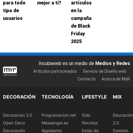
para todo
mejor a ti?
artículos
tipo de
en la
usuarios
campaña
de Black
Friday
2025
Incubaweb es un medio de
Medios y Redes
Artículos patrocinados
Servicio de Diseño web
Contacto
Acerca de MyR
DECORACIÓN
TECNOLOGÍA
LIFESTYLE
MIX
Decoracion 2.0
Programacion.net
Solo
Educación
Open Deco
Messenger.es
Recetas
2.0
Decoración
Appleismo
Estás de
Dominio