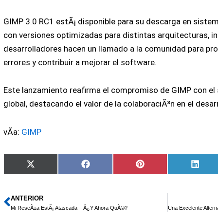
GIMP 3.0 RC1 estÃ¡ disponible para su descarga en siste
con versiones optimizadas para distintas arquitecturas, in
desarrolladores hacen un llamado a la comunidad para prob
errores y contribuir a mejorar el software.
Este lanzamiento reafirma el compromiso de GIMP con el 
global, destacando el valor de la colaboraciÃ³n en el desar
vÃ­a:
GIMP
Compartir
Compartir
Compartir
Comp
X
Facebook
Pinterest
Linke
en
en
en
en
(Twitter)
ANTERIOR
Ant
Mi ReseÃ±a EstÃ¡ Atascada – Â¿Y Ahora QuÃ©?