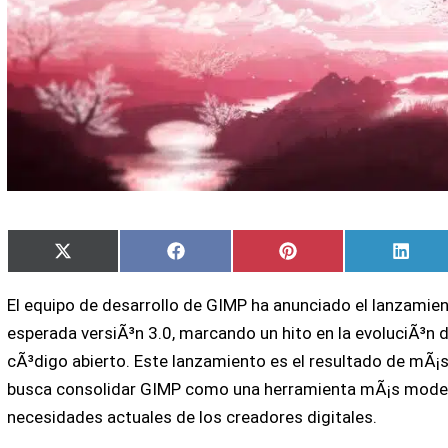
Compartir
Compartir
Compartir
Comp
X
Facebook
Pinterest
Linke
en
en
en
en
(Twitter)
El equipo de desarrollo de GIMP ha anunciado el lanzamien
esperada versiÃ³n 3.0, marcando un hito en la evoluciÃ³n 
cÃ³digo abierto. Este lanzamiento es el resultado de mÃ¡s
busca consolidar GIMP como una herramienta mÃ¡s moderna
necesidades actuales de los creadores digitales.