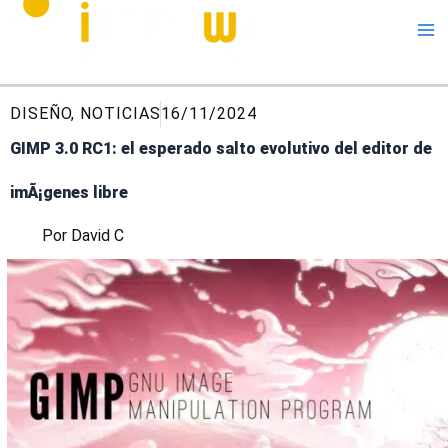
Me
DISEÑO
,
NOTICIAS
16/11/2024
GIMP 3.0 RC1: el esperado salto evolutivo del editor de
imÃ¡genes libre
Por
David C