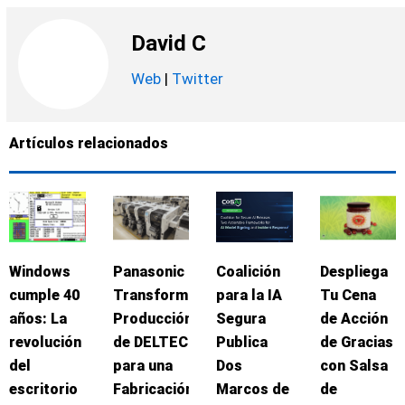
David C
Web
|
Twitter
Artículos relacionados
Windows
Panasonic
Coalición
Despliega
cumple 40
Transforma
para la IA
Tu Cena
años: La
Producción
Segura
de Acción
revolución
de DELTEC
Publica
de Gracias
del
para una
Dos
con Salsa
escritorio
Fabricación
Marcos de
de