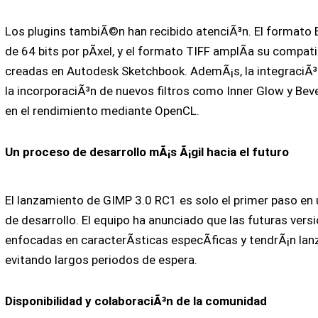
Los plugins tambiÃ©n han recibido atenciÃ³n. El format
de 64 bits por pÃ­xel, y el formato TIFF amplÃ­a su compati
creadas en Autodesk Sketchbook. AdemÃ¡s, la integraciÃ³
la incorporaciÃ³n de nuevos filtros como Inner Glow y Be
en el rendimiento mediante OpenCL.
Un proceso de desarrollo mÃ¡s Ã¡gil hacia el futuro
El lanzamiento de GIMP 3.0 RC1 es solo el primer paso en u
de desarrollo. El equipo ha anunciado que las futuras vers
enfocadas en caracterÃ­sticas especÃ­ficas y tendrÃ¡n la
evitando largos periodos de espera.
Disponibilidad y colaboraciÃ³n de la comunidad