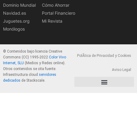
Dominio Mundial
Cómo Ahorrar
Navidad.es
Portal Financiero
Juguetes.org
Mi Revista
Monólogos
© Contenidos bajo licencia Creative
PolÃ­tica de Privacidad y Cookies
Commons (CC) 1995-2022
Color Vivo
Internet, SLU
(Medios y Redes online).
Otros contenidos se cita fuente.
Aviso Legal
Infraestructura cloud
servidores
dedicados
de Stackscale.
PolÃ­tica de Privacidad y Cookies