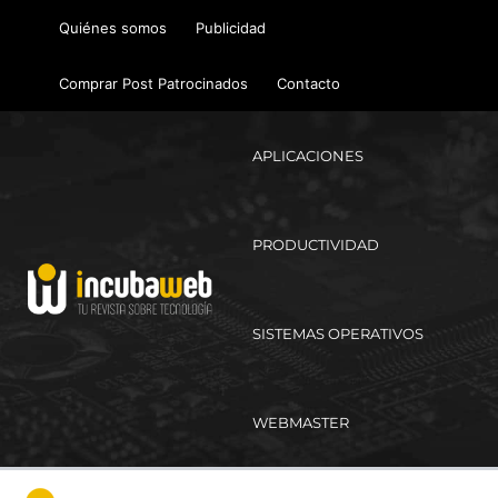
Ir
Quiénes somos
Publicidad
al
contenido
Comprar Post Patrocinados
Contacto
APLICACIONES
PRODUCTIVIDAD
SISTEMAS OPERATIVOS
WEBMASTER
Ma